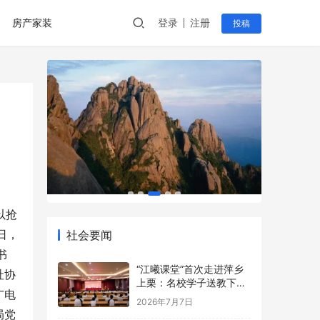
房产家装
登录
注册
投稿
以抢
日，
社会要闻
书
“江曦课堂”首次走进萍乡
社协
上栗：名校学子送教下乡
广电
点亮乡村少年暑期梦
2026年7月7日
局党