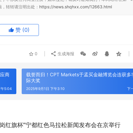
辑，转转请注明出处：
https://news.shqhxx.com/12663.html
赞
(0)
0
生成海报
供应商
载誉而归！CPT Markets于孟买金融博览会连获多
际大奖
午5:04
2025年9月1日 下午3:10
下
“翠岗红旗杯”宁都红色马拉松新闻发布会在京举行