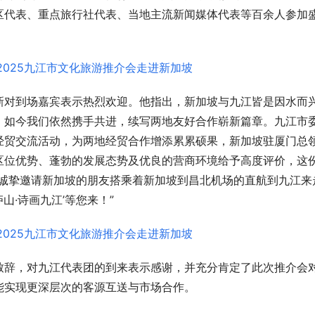
区代表、重点旅行社代表、当地主流新闻媒体代表等百余人参加
新对到场嘉宾表示热烈欢迎。他指出，新加坡与九江皆是因水而
。如今我们依然携手共进，续写两地友好合作崭新篇章。九江市
经贸交流活动，为两地经贸合作增添累累硕果，新加坡驻厦门总
区位优势、蓬勃的发展态势及优良的营商环境给予高度评价，这
们诚挚邀请新加坡的朋友搭乘着新加坡到昌北机场的直航到九江来
庐山·诗画九江’等您来！”
致辞，对九江代表团的到来表示感谢，并充分肯定了此次推介会
能实现更深层次的客源互送与市场合作。