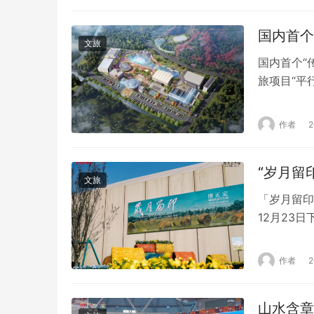
国内首个
文旅
国内首个“
旅项目“平
世界文旅综
于杭州大运
作者
行世界度假
“岁月留
文旅
「岁月留印
12月23
大学留学人
廖正定油画
作者
美术院校校
本次画展…
山水含章