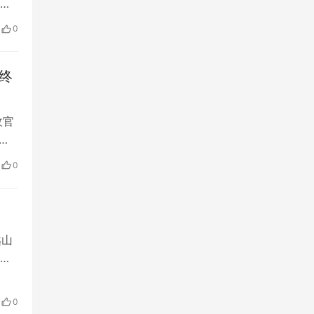
名
。圣
0
厅
团…
终
收官
决赛
着
0
区体
越山
组”
，进
。
0