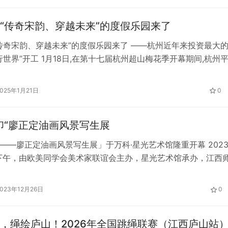
“传奇宋韵、穿越未来”的度假乐园来了
传奇宋韵、穿越未来”的度假乐园来了 ——杭州近年来投资最大
行世界”开工 1月18日,在第十七届杭州超山梅花季开幕期间,杭州
合体项目举行了盛大的开工启动。杭州平行世界文旅综合体项目
河科创城,毗邻素有“江南赏梅圣地”的杭州超山风景区;项目由杭
2025年1月21日
0
乐园、平行世界度假酒店两部分组成,总用地面积约387亩,总…
印“廖正定油画风景写生展
——廖正定油画风景写生展」于万科·星光艺术馆隆重开幕 202
日下午，由欧美同学会美术家联谊会主办，星光艺术馆承办，江西
员联谊会协办，《俄罗斯文艺》编辑部学术支持的「岁月留印—
风景写生展」于万科·星光艺术馆隆重开幕。欧美同学会留俄（
2023年12月26日
0
友会会长、清华大学美术学院教授、俄罗斯艺术科学院荣誉院士
，绳绘庐山！2026年全国跳绳联赛（江西庐山站