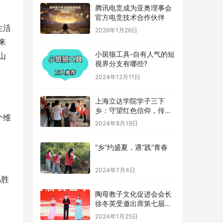
腾讯电竞成为亚奥理事会
官方电竞技术合作伙伴
生活
2026年1月26日
来
小斑狼工具-自有人气的短
山
视界分支有哪些?
2024年12月11日
上海立达学院学子三下
乡：守望红色信仰，传承
个维
革命记忆
2024年8月19日
“乡”约盛夏，遇“践”青春
2024年7月4日
鸟胜
。
陶母教子文化促进会会长
徐冬英受邀出席第七届公
益事业大典
2024年1月25日