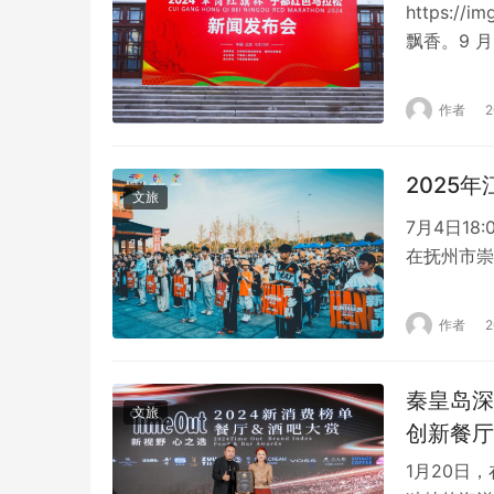
https://
飘香。9 
体育总局训
文化与马拉
作者
民健身运动
2025
文旅
7月4日1
在抚州市崇
北、福建等
场与崇仁珍
作者
造“崇仁麻
秦皇岛深
文旅
创新餐厅
1月20日