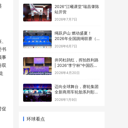
盛
2026“江曦课堂”瑞昌肇陈
站开营
2026年7月7日
绳跃庐山 燃动盛夏！
2026年全国跳绳联赛（江
兴、
西庐山站）盛大开幕
2026年6月7日
委
书
领事
井冈杜鹃红，挥拍胜利路
份双
| 2026“李宁杯”中国匹克
球巡回赛井冈山站圆满落
走
2026年4月20日
幕
迈向全球舞台，赛轮集团
全新商用车轮胎系列彰显
中国品牌实力
2026年1月9日
对促
环球看点