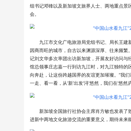
组
书记
邓锋以及新加坡文旅界人士、两地重点景
会。
九江市文化广电旅游局党组
书记
、局长王建
因商而旺的城市，自古以来渊源深厚、往来频繁
记
刘文华多次率团出访新加坡，开展友好访问与
馆总领事庄志嘉一行到访九江时，对九江独特的
向奔赴，让这份跨越国界的友谊更加璀璨。“我
一走、看一看，从‘新’出发‘浔’悠然，我们在‘悠然
新加坡全国旅行社协会主席肖方敏也发表了
进新中两地文化旅游交流的重要意义，期待未来