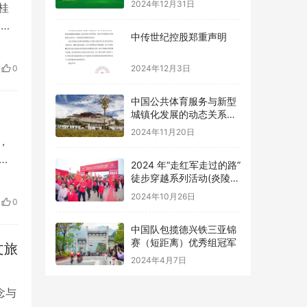
2024年12月31日
丹桂
国家
中传世纪控股郑重声明
色
全
2024年12月3日
0
中国公共体育服务与新型
城镇化发展的动态关系及
优化路径研究
2024年11月20日
，
湖
2024 年“走红军走过的路”
造一
徒步穿越系列活动(炎陵
站) 举办
，打
2024年10月26日
0
中国队包揽德兴铁三亚锦
赛（短距离）优秀组冠军
文旅
2024年4月7日
念与