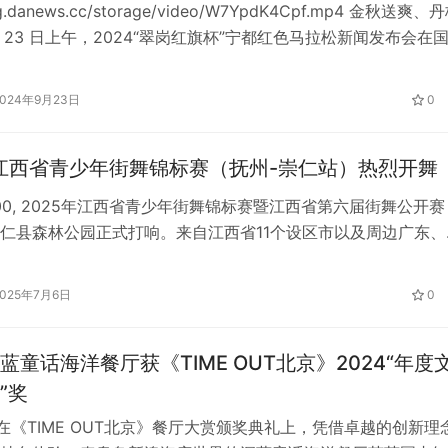
img.danews.cc/storage/video/W7YpdK4Cpf.mp4 金秋送爽、
月 23 日上午，2024“翠岗红旗杯”宁都红色马拉松新闻发布会在
练局举行。赛事以“奔跑红色圣地，传承红色基因”为主题，将红
松运动完美结合，旨在传承红色基因，弘扬红色精神，同时推动
2024年9月23日
0
的蓬勃发展。 本…
年江西省青少年街舞锦标赛（抚州-崇仁站）热烈开舞
8:00, 2025年江西省青少年街舞锦标赛暨江西省第六届街舞公开赛
仁县森林公园正式打响。来自江西省11个设区市以及周边广东、
地总计500多名选手，齐聚“麻鸡之乡”以舞会友，共品美食。打
馐同行的热辣滚烫之行。 本次赛事是崇仁县通过体育赛事活动
2025年7月6日
0
鸡”品牌产业融合的创新举措。赛事由崇仁县人民政府与江西省…
蓝童话海洋餐厅获《TIME OUT北京》2024“年度
”奖
，在《TIME OUT北京》餐厅大赏颁奖典礼上，凭借卓越的创新理