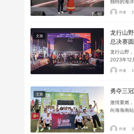
独特的海洋
生活方式媒
作者
蓝新澳集团
成为秦皇岛
龙行山野
文旅
总决赛圆
龙行山野，
2023年
在重庆巴渝
作者
夜色出发，
育局、重庆
勇夺三冠
文旅
激情重燃，
向海海南站
（组委会临
而这场跨越
作者
带着从崇礼