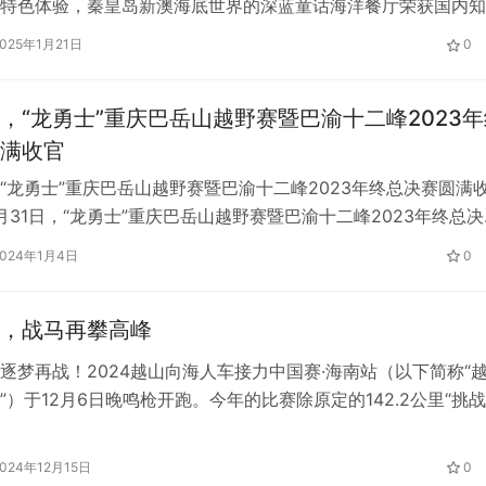
特色体验，秦皇岛新澳海底世界的深蓝童话海洋餐厅荣获国内知
体和城市探索先锋《TIME OUT北京》的“年度文旅创新餐厅”奖
2025年1月21日
0
总裁张亚玲女士亲临现场领奖，新澳海底世界的深蓝童话海洋餐
极具创新体验的必去打卡地。 深蓝童话海洋餐厅是圣蓝新澳集
，“龙勇士”重庆巴岳山越野赛暨巴渝十二峰2023年
满收官
“龙勇士”重庆巴岳山越野赛暨巴渝十二峰2023年终总决赛圆满
12月31日，“龙勇士”重庆巴岳山越野赛暨巴渝十二峰2023年终总
十二景之——巴岳山玄天湖景区举办。凌晨7点，50公里选手踏
2024年1月4日
0
30公里和15公里的选手9点鸣枪出发。 本次赛事由重庆市铜梁
市铜梁区龙城天街商圈管委为指导单位，重庆玄天湖文化…
，战马再攀高峰
逐梦再战！2024越山向海人车接力中国赛·海南站（以下简称“
”）于12月6日晚鸣枪开跑。今年的比赛除原定的142.2公里“挑战
时调整为约129公里），新增距离较短的“先锋组”（86.9公里）
山海的年终跑步盛宴对更多的跑者伸出橄榄枝，让其更具包容性
2024年12月15日
0
摘得的“双冠王”荣耀，战马战队再度集结，四支队伍…