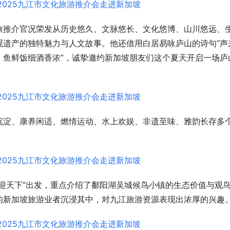
旅推介官况荣发从历史悠久、文脉悠长、文化悠博、山川悠远、
观遗产的独特魅力与人文故事。他还借用白居易咏庐山的诗句“声
，鱼鲜饭细酒香浓”，诚挚邀约新加坡朋友们这个夏天开启一场庐
沉淀、康养闲适、燃情运动、水上欢娱、非遗至味、雅韵长存多
。
迎天下”出发，重点介绍了鄱阳湖吴城候鸟小镇的生态价值与观
的新加坡旅游业者沉浸其中，对九江旅游资源表现出浓厚的兴趣