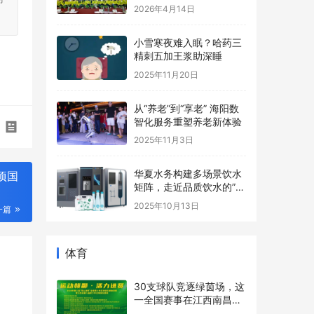
长基地协办，助力青少年
2026年4月14日
心理健康事业
小雪寒夜难入眠？哈药三
精刺五加王浆助深睡
2025年11月20日
从“养老”到“享老” 海阳数
智化服务重塑养老新体验
2025年11月3日
华夏水务构建多场景饮水
项国
矩阵，走近品质饮水的”最
后一米“
2025年10月13日
一篇
体育
30支球队竞逐绿茵场，这
一全国赛事在江西南昌进
贤县开赛