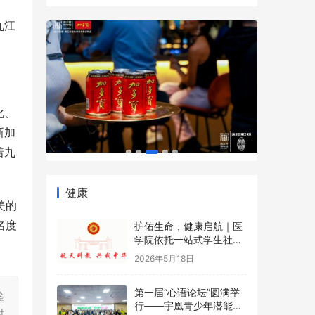
九江
化、
新加
着九
健康
美的
名度
护佑生命，健康启航｜医
学院依托一站式学生社区
开展5·12国际护士节沉浸
2026年5月18日
式健康科普游园会
第一届“心语论坛”圆满举
鉴
行——宇凰青少年潜能成
时