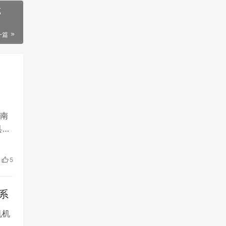
览
一篇
，南
县区
影响
杂
5
行。
系
机机