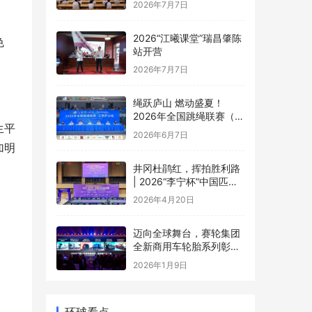
2026年7月7日
2026“江曦课堂”瑞昌肇陈
色
站开营
2026年7月7日
绳跃庐山 燃动盛夏！
2026年全国跳绳联赛（江
生平
西庐山站）盛大开幕
2026年6月7日
加明
井冈杜鹃红，挥拍胜利路
| 2026“李宁杯”中国匹克
球巡回赛井冈山站圆满落
2026年4月20日
幕
迈向全球舞台，赛轮集团
全新商用车轮胎系列彰显
中国品牌实力
2026年1月9日
环球看点