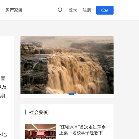
房产家装
登录
注册
投稿
习宣
以及
暑期
社会要闻
“江曦课堂”首次走进萍乡
上栗：名校学子送教下乡
本地
点亮乡村少年暑期梦