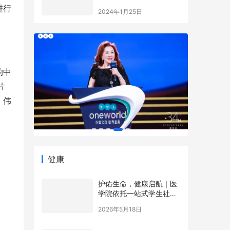
益事业大典
进行
2024年1月25日
的中
片
、伟
健康
护佑生命，健康启航｜医
学院依托一站式学生社区
开展5·12国际护士节沉浸
2026年5月18日
式健康科普游园会
第一届“心语论坛”圆满举