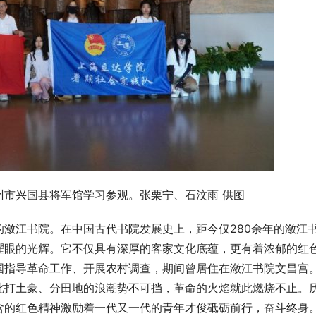
州市兴国县将军馆学习参观。张栗宁、石汶雨 供图
潋江书院。在中国古代书院发展史上，距今仅280余年的潋江
耀眼的光辉。它不仅具有深厚的客家文化底蕴，更有着浓郁的红
国指导革命工作、开展农村调查，期间曾居住在潋江书院文昌宫
此打土豪、分田地的浪潮势不可挡，革命的火焰就此燃烧不止。
含的红色精神激励着一代又一代的青年才俊砥砺前行，奋斗终身