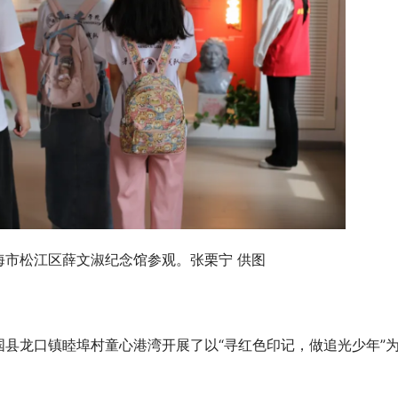
海市松江区薛文淑纪念馆参观。张栗宁 供图
县龙口镇睦埠村童心港湾开展了以“寻红色印记，做追光少年”