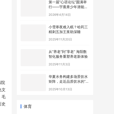
行——宇凰青少年潜能成
长基地协办，助力青少年
2026年4月14日
心理健康事业
小雪寒夜难入眠？哈药三
精刺五加王浆助深睡
2025年11月20日
从“养老”到“享老” 海阳数
智化服务重塑养老新体验
2025年11月3日
华夏水务构建多场景饮水
矩阵，走近品质饮水的”最
后一米“
书院
2025年10月13日
色文
。毛
体育
历史
。