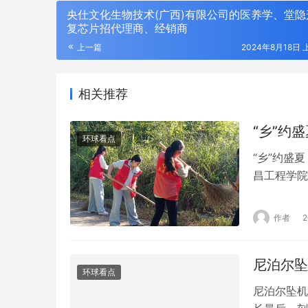
央仕文化生物技术(广西)有限公司的医养学、堂隐
复芯片招代理商、经销商
上一篇
2024年8月18日 
相关推荐
“乡”约
环球看点
“乡”约盛
昌工程学院
江口镇龙舌
到乡村卫生
作者
草进行铲除
志…
尼泊尔坠
环球看点
尼泊尔坠机