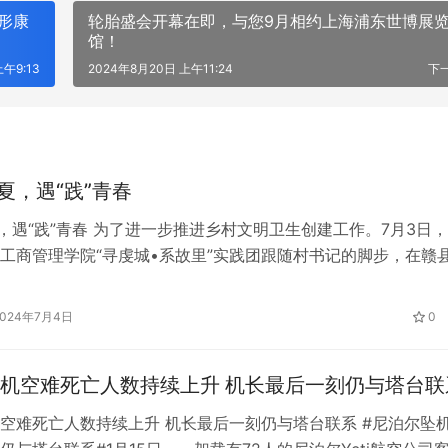
形康
轮胎盛会开幕在即，与您9月相约上海浦东世博展
馆！
上午9:13
2024年8月20日 上午11:24
下
盛夏，遇“践”青春
夏，遇“践”青春 为了进一步推进乡村文明卫生创建工作。7月3日
工商管理学院“寻虔城•系故里”实践团跟随村书记的脚步，在赣
村开展了志愿服务活动。 由于周围植物生长蔓延到公路两旁，
环境和车辆行驶。本次志愿服务活动的内容就是沿着各大公路对
2024年7月4日
0
清理。 图为志愿者们工作情景 红色马甲身上披，志愿服务亦先
机空难死亡人数持续上升 机长最后一刻仍与塔台联
空难死亡人数持续上升 机长最后一刻仍与塔台联系 #尼泊尔坠