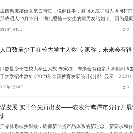
里前男友结婚女孩去帮忙，说起往事，瞬间哭成了泪人 #同村前
哭成泪人#1月12日，湖北恩施一女生的前男友结婚了。因为是
去帮忙。就在大家都在饭桌上吃饭的时候，女孩和朋友聊起往事
2023年1月15日
0
溃，眼眶红红的，泪流满面。女生说，不要找同村的人谈恋爱，
方会结婚，帮着洗碗洗菜。 其实一个村谈恋爱分手的人很多。
人口数量少于在校大学生人数 专家称：未来会有很
关…
口数量少于在校大学生人数 专家称：未来会有很多大学倒闭 #
于大学招生数#《2021年全国教育发展统计公报》显示，2021
44.6万人。高职本科招生4.14万人；高职(专科)招生552.58万
2023年2月24日
0
高职专升本学生45.2万人)。也就是说，2021年，这所高校的招
1.32万人，2022年出生超过40万…
谋发展 实干争先再出发——农发行鹰潭市分行开展
训
产品体系转换衔接，确保新信贷产品体系的新理念、新要求和各
农发行鹰潭市分行执行到位，进一步筑牢发展根基，提升政策性