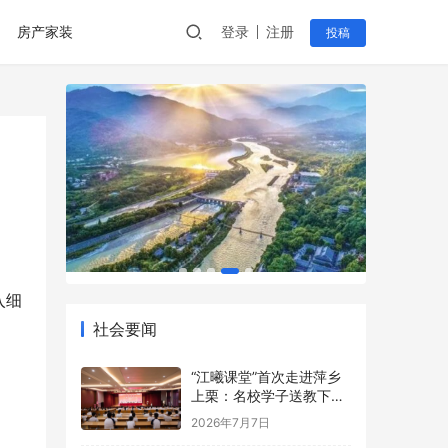
房产家装
登录
注册
投稿
入细
社会要闻
“江曦课堂”首次走进萍乡
上栗：名校学子送教下乡
点亮乡村少年暑期梦
2026年7月7日