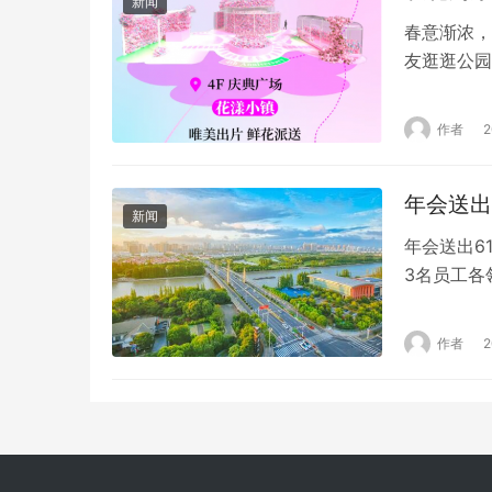
春意渐浓，
友逛逛公园
舌尖；还有
周年庆即将
作者
打造春日盛
年会送出
新闻
年会送出6
3名员工各
6100万
正月初六，
作者
到200多