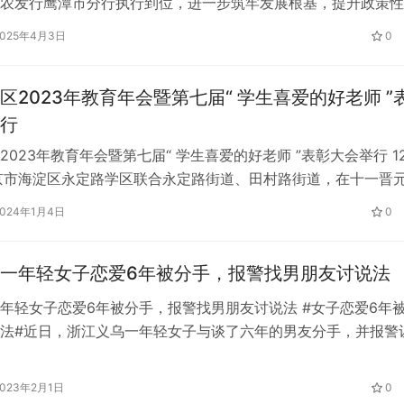
。2月25日，该行以行务（扩大）会的形式开展制度解读培训，
2025年4月3日
0
、县级支行行长、副科级以上干部共19名参加此次学习。 本次
产品体系、转授权方案进行解读。一是重点学习农发行总行最新
区2023年教育年会暨第七届“ 学生喜爱的好老师 ”
产品…
行
2023年教育年会暨第七届“ 学生喜爱的好老师 ”表彰大会举行 1
京市海淀区永定路学区联合永定路街道、田村路街道，在十一晋
了主题为“躬耕教坛千帆竞 强国有我致远行”——2023年教育年
2024年1月4日
0
生喜爱的好老师”表彰大会。 学区优秀教师表彰 五一未来实验小
动未来》拉开了此次活动的序幕，伴随着音乐的响起，小…
一年轻女子恋爱6年被分手，报警找男朋友讨说法
年轻女子恋爱6年被分手，报警找男朋友讨说法 #女子恋爱6年
法#近日，浙江义乌一年轻女子与谈了六年的男友分手，并报警
商量”。警察赶到后，耐心劝说:“既然你已经想清楚了，就一点点
得，要干净体面！” 爱情是很难推理和逻辑的。并不是时间越长
2023年2月1日
0
不是一方可以永远投入其中。一段感情失败的原因有很多，但最