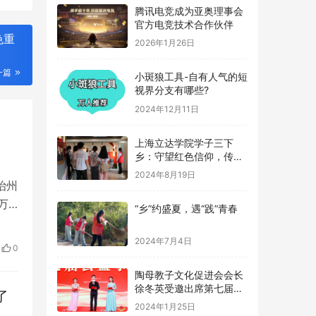
腾讯电竞成为亚奥理事会
官方电竞技术合作伙伴
色重
2026年1月26日
一篇
小斑狼工具-自有人气的短
视界分支有哪些?
2024年12月11日
上海立达学院学子三下
乡：守望红色信仰，传承
革命记忆
2024年8月19日
治州
万
“乡”约盛夏，遇“践”青春
，
，已
2024年7月4日
0
队…
陶母教子文化促进会会长
徐冬英受邀出席第七届公
了
益事业大典
2024年1月25日