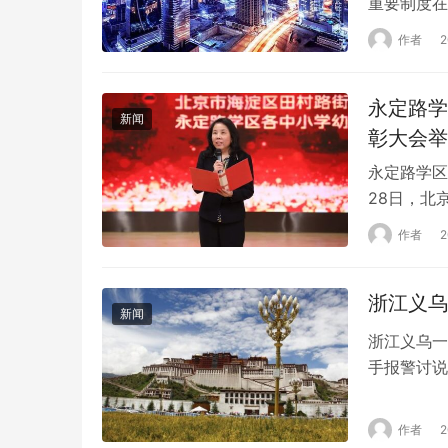
融履职水平
作者
分行行领导
围绕新信贷
永定路学
布的22个
新闻
彰大会举
永定路学区
28日，北
学隆重举办
作者
第七届“学
啦啦操《悦
浙江义乌
新闻
浙江义乌一
手报警讨说
察找男方“
的付出不值
作者
有保障，也