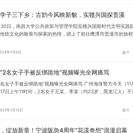
学子三下乡：古韵今风映新貌，实赣兴国探贵溪
6月30日，南昌大学公共政策与管理学院实赣兴国新时代文明实践
传统文化的敬畏与探索的热情，踏上了前往鹰潭市贵溪市的旅程
这座历史悠久的小城后，未做片刻停留，便直驱茨荸弄老街，目
着厚重历史与文化底蕴的老县衙，开启了一场别开生面的文化寻
2024年7月5日
0
图为实践队员抵达贵溪站 陈毅摄 走进茨荸弄老街，仿佛穿越
“2名女子手被反绑跪地”视频曝光全网痛骂
2名女子手被反绑跪地”视频曝光全网痛骂 广州海珠警方今天（11月
17日上午11时许，2名女子王某、李某（均23岁，黑龙江人）不
管控区域的规定，企图强行进出海珠区仑头村防疫管控卡口。视
名女子被绊倒以后，戴着口罩的灰衣女子双手被捆于背后，跪倒
2023年1月12日
0
子双手、双脚也均被捆绑住，躺在灰衣女子身旁。 视频、图片
，绽放新章！宁波阪急4周年”花漾奇想”浪漫启幕