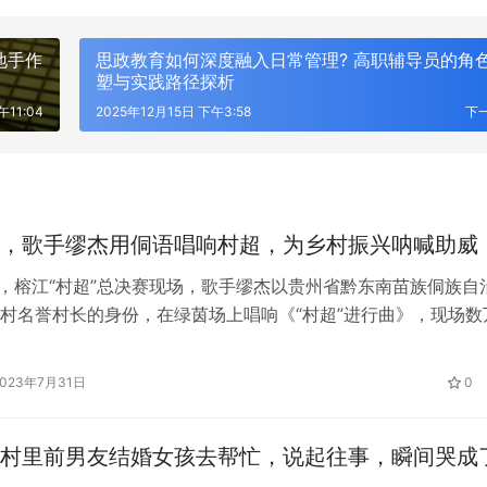
地手作
思政教育如何深度融入日常管理? 高职辅导员的角
塑与实践路径探析
午11:04
2025年12月15日 下午3:58
下
，歌手缪杰用侗语唱响村超，为乡村振兴呐喊助威
晚，榕江“村超”总决赛现场，歌手缪杰以贵州省黔东南苗族侗族自
村名誉村长的身份，在绿茵场上唱响《“村超”进行曲》，现场数
村长”齐唱“喊巴拉吼吼，喊巴拉吼……”，一起用侗语为“村超”加油
、乡村振兴呐喊助威！ 作为校园民谣歌手，水木年华成员缪杰
2023年7月31日
0
八年，从2015年开始，他就背着吉他、带着自己的公益助农团
村里前男友结婚女孩去帮忙，说起往事，瞬间哭成