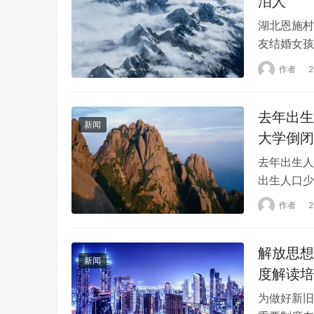
湖北恩施村
友结婚女孩
的，所以要
作者
情绪瞬间崩
然分手后对
去年出生
地方有两个
新闻
大学倒闭
去年出生人
出生人口少
国本科招生4
作者
(含五年制
模达到100
解放思想
新闻
度解读培
为做好新旧
重要制度在