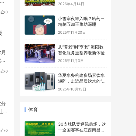
长基地协办，助力青少年
2026年4月14日
市
心理健康事业
0
学习
小雪寒夜难入眠？哈药三
发
精刺五加王浆助深睡
表
2025年11月20日
从“养老”到“享老” 海阳数
2月
智化服务重塑养老新体验
元中
2025年11月3日
会暨
0
学的
华夏水务构建多场景饮水
矩阵，走近品质饮水的”最
后一米“
2025年10月13日
被分
体育
让警
。你
30支球队竞逐绿茵场，这
越
0
一全国赛事在江西南昌进
根
贤县开赛