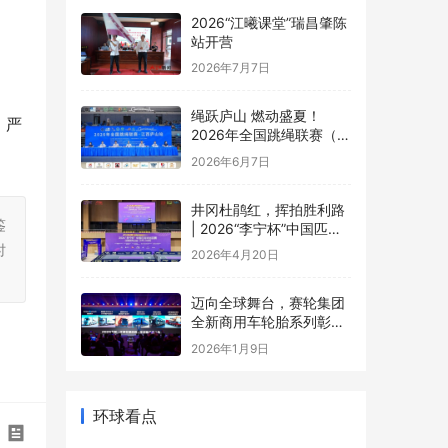
2026“江曦课堂”瑞昌肇陈
站开营
2026年7月7日
绳跃庐山 燃动盛夏！
：严
2026年全国跳绳联赛（江
西庐山站）盛大开幕
2026年6月7日
井冈杜鹃红，挥拍胜利路
鉴
| 2026“李宁杯”中国匹克
时
球巡回赛井冈山站圆满落
2026年4月20日
幕
迈向全球舞台，赛轮集团
全新商用车轮胎系列彰显
中国品牌实力
2026年1月9日
环球看点