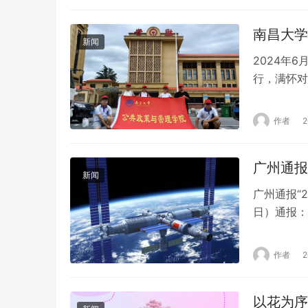
本的原…
南昌大学
新闻
2024年
行，满怀对
实践队抵达
直指那承载
作者
之旅。 
时…
广州通报
新闻
广州通报“
日）通报：
守疫情防控
中显示，两
作者
地。黑衣女
上…
以花为序
新闻