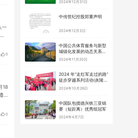
2024年12月31日
中传世纪控股郑重声明
队一
2024年12月3日
。
标
中国公共体育服务与新型
根
城镇化发展的动态关系及
0
优化路径研究
了
2024年11月20日
2024 年“走红军走过的路”
徒步穿越系列活动(炎陵
18
站) 举办
2024年10月26日
遵
频
中国队包揽德兴铁三亚锦
赛（短距离）优秀组冠军
在
0
2024年4月7日
在网