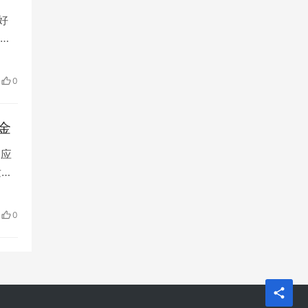
好
了
急4
主题
0
金
回应
发放
就是
接
0
…