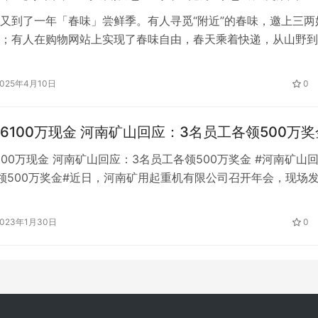
又到了一年「春味」尝鲜季。有人寻觅“附近”的春味，邀上三两
；有人在购物网站上实现了春味自由，春天乘着快递，从山野到
的“人”用一场周年庆，带大家一起体验这个春天。没错！宁波阪
浪漫启幕！ 2025年4月11日至20日，宁波阪急以”花漾奇旅”为
2025年4月10日
0
宴，来阪急顾客可打卡鲜花艺术装置，领…
6100万现金 河南矿山回应：3名员工各领500万奖
100万现金 河南矿山回应：3名员工各领500万奖金 #河南矿山
领500万奖金#近日，河南矿用起重机有限公司召开年会，现场
现金奖金，引发关注。今天，公司负责宣传的冯先生说，前天，也
公司大年初一上班后，就有很多人打电话到公司投简历，两天内
2023年1月30日
0
个电话和网上咨询，其中有20多人已经现场填写了登记表。 河南