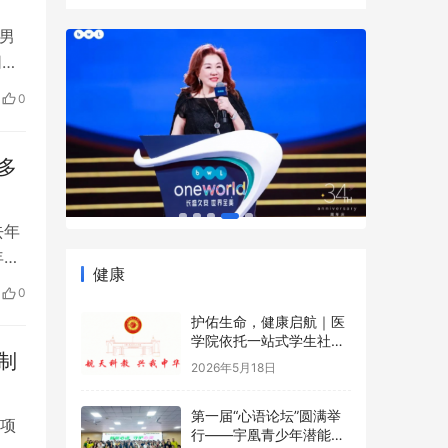
男
同村
，
0
不
有的
多
去年
年全
健康
人
0
生规
护佑生命，健康启航｜医
学院依托一站式学生社区
制
开展5·12国际护士节沉浸
2026年5月18日
式健康科普游园会
第一届“心语论坛”圆满举
项
行——宇凰青少年潜能成
金