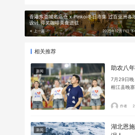
香港东荟城名店仓 x Pinkoi冬日市集 过百亚洲各
设计 得奖咖啡美食进驻
上一篇
2025年12月11日 下
相关推荐
助农八年
新闻
7月29日
榕江县晚寨
观众和“缪
为和美中国
作者
经坚持助农
湖北恩施
新闻
泪人