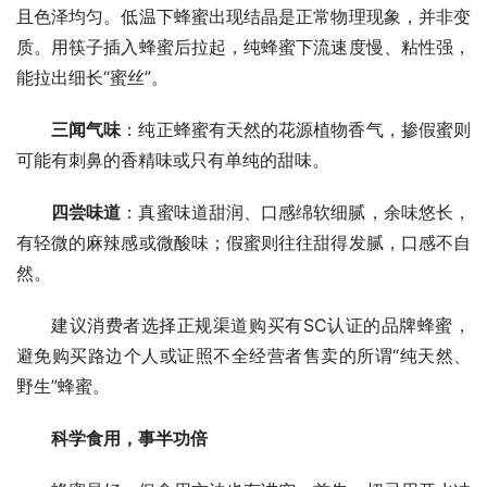
且色泽均匀。低温下蜂蜜出现结晶是正常物理现象，并非变
质。用筷子插入蜂蜜后拉起，纯蜂蜜下流速度慢、粘性强，
能拉出细长“蜜丝”。
三闻气味
：纯正蜂蜜有天然的花源植物香气，掺假蜜则
可能有刺鼻的香精味或只有单纯的甜味。
四尝味道
：真蜜味道甜润、口感绵软细腻，余味悠长，
有轻微的麻辣感或微酸味；假蜜则往往甜得发腻，口感不自
然。
建议消费者选择正规渠道购买有SC认证的品牌蜂蜜，
避免购买路边个人或证照不全经营者售卖的所谓“纯天然、
野生”蜂蜜。
科学食用，事半功倍