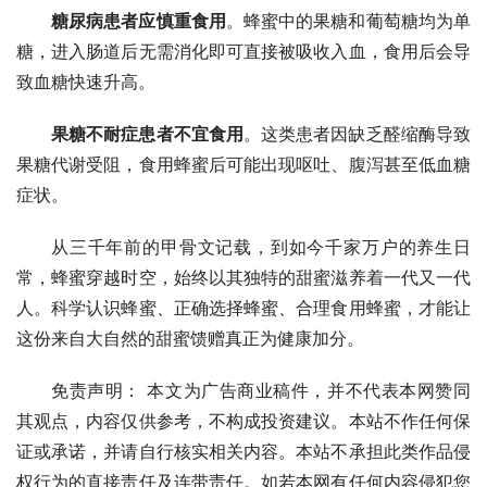
糖尿病患者应慎重食用
。蜂蜜中的果糖和葡萄糖均为单
糖，进入肠道后无需消化即可直接被吸收入血，食用后会导
致血糖快速升高。
果糖不耐症患者不宜食用
。这类患者因缺乏醛缩酶导致
果糖代谢受阻，食用蜂蜜后可能出现呕吐、腹泻甚至低血糖
症状。
从三千年前的甲骨文记载，到如今千家万户的养生日
常，蜂蜜穿越时空，始终以其独特的甜蜜滋养着一代又一代
人。科学认识蜂蜜、正确选择蜂蜜、合理食用蜂蜜，才能让
这份来自大自然的甜蜜馈赠真正为健康加分。
免责声明： 本文为广告商业稿件，并不代表本网赞同
其观点，内容仅供参考，不构成投资建议。本站不作任何保
证或承诺，并请自行核实相关内容。本站不承担此类作品侵
权行为的直接责任及连带责任。如若本网有任何内容侵犯您