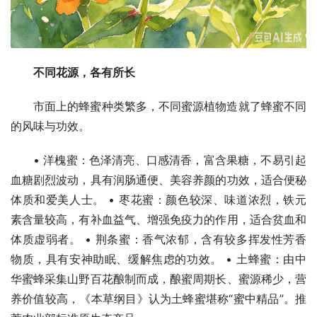
不同花源，各有所长
市面上的蜂蜜种类繁多，不同蜜源植物造就了蜂蜜不同
的风味与功效。
• 洋槐蜜：色泽清亮、口感清香，富含果糖，不易引起
血糖剧烈波动，具有润肠通便、美容养颜的功效，适合便秘
体质和爱美人士。 • 枣花蜜：颜色较深、味道浓烈，铁元
素含量较高，有补血益气、增强免疫力的作用，适合贫血和
体质虚弱者。 • 荆条蜜：香气浓郁，含有较多挥发性芳香
物质，具有安神助眠、缓解焦虑的功效。 • 土蜂蜜：由中
华蜜蜂采集山野百花酿制而成，酿蜜周期长、蜜源稀少，营
养价值较高，《本草纲目》认为土蜂蜜堪称“蜜中精品”。推