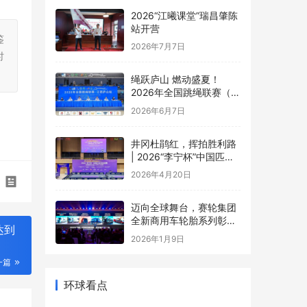
2026“江曦课堂”瑞昌肇陈
站开营
鉴
2026年7月7日
时
绳跃庐山 燃动盛夏！
2026年全国跳绳联赛（江
西庐山站）盛大开幕
2026年6月7日
井冈杜鹃红，挥拍胜利路
| 2026“李宁杯”中国匹克
球巡回赛井冈山站圆满落
2026年4月20日
幕
迈向全球舞台，赛轮集团
全新商用车轮胎系列彰显
达到
中国品牌实力
2026年1月9日
一篇
环球看点