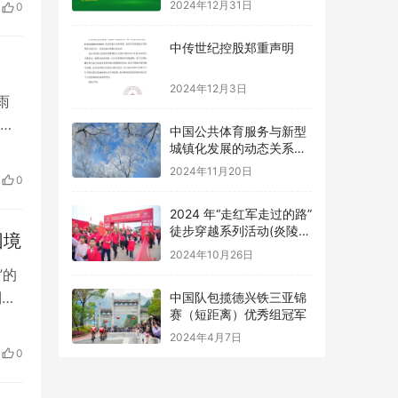
2024年12月31日
0
央行
有
中传世纪控股郑重声明
2024年12月3日
雨
昌
中国公共体育服务与新型
防
城镇化发展的动态关系及
优化路径研究
划、
2024年11月20日
0
管
2024 年“走红军走过的路”
徒步穿越系列活动(炎陵
困境
站) 举办
2024年10月26日
”的
到
中国队包揽德兴铁三亚锦
赛（短距离）优秀组冠军
部
2024年4月7日
东
0
之