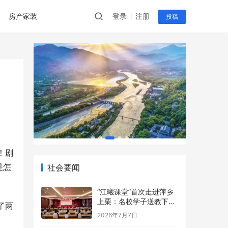
房产家装
登录
注册
投稿
！剧
是怎
社会要闻
“江曦课堂”首次走进萍乡
上栗：名校学子送教下乡
了两
点亮乡村少年暑期梦
2026年7月7日