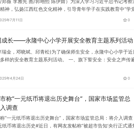
/郑薇 李雅先 图/郭翊熙 陈伊婧）为深入学习习近平总书记考察
精神，弘扬江西红色文化精神，引导青年学子在实践教育中“学
、强担当、做贡献”。6月26日—6月30日，景德镇陶瓷大学材
2025年7月11日
0
院“红土青苗 薪火相传”实践队赴江西省南昌市开展暑期社会实
绘史 艺启初心 实践队抵达南昌首日赴江西省美术馆，在一幅幅凝
共守护 同成长——永隆中心小学开展安全教育主题系列活动
李瑞金，邓晓斌、邱青松)为了确保师生安全，永隆中心小学于近
多样的安全教育主题系列活动。 一、旗下誓安全：安全之声传
1日晨会上，学校党支部副书记作了关于安全教育的讲话，从遵守
强调了安全教育的重要性和必要性。 二、班会话安全：安全知
2025年4月24日
0
据不同年龄段学生的认知特点，各年级开展了主题鲜明的班会课
市称“一元纸币将退出历史舞台”，国家市场监管总
入调查
称“一元纸币将退出历史舞台”，国家市场监管总局：将介入调查 
元纸币将退出历史#近日，有网友发帖称“被超市告知‘央行正式通知
退出历史舞台’”，引发网友热议和广泛关注。2月24日，湖南常