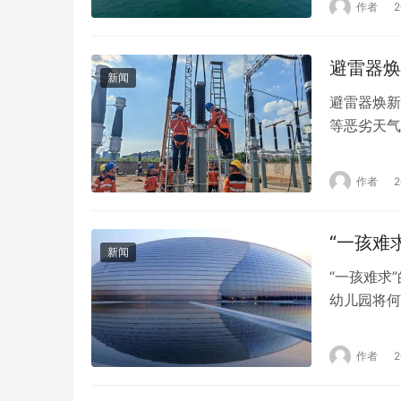
作者
西湖管理区
金融服务热
回…
新闻
避雷器焕新
等恶劣天气
维管段集中
雷击“免疫
作者
周密部署，
控…
“一孩难
新闻
“一孩难求
幼儿园将何
来。一些地
分公办幼儿
作者
临沂这样的
末。…