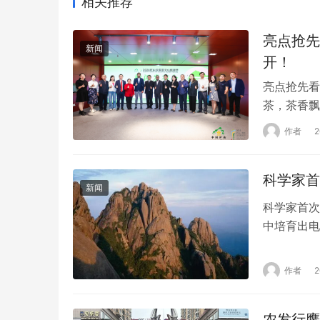
相关推荐
亮点抢先
新闻
开！
亮点抢先看
茶，茶香飘
开，向大家
作者
山市人大常
26—28
科学家首
组…
新闻
科学家首次
中培育出电
在活体组织
大学的研究
作者
功培育出电
备与生物组
农发行鹰