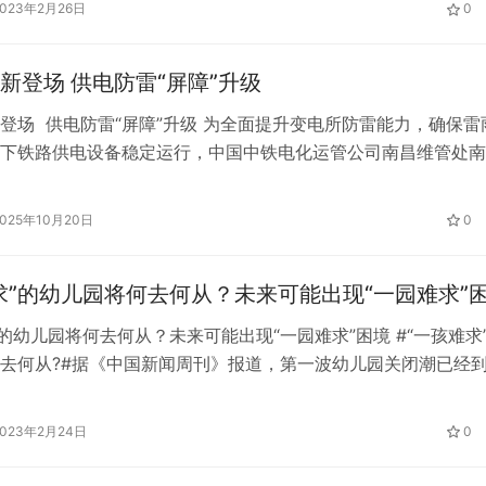
2023年2月26日
0
亿客隆连锁超市回应称，情况属实，顾客可免费办理会员卡。 
线客服回复上游新闻:目前第五套人民币一元纸币仍在流通，没
避雷器焕新登场 供电防雷“屏障”升级
登场 供电防雷“屏障”升级 为全面提升变电所防雷能力，确保雷
下铁路供电设备稳定运行，中国中铁电化运管公司南昌维管处南
开展沪昆线变电所 27.5kV 避雷器大修更换工作，提高供电设备
力”。 为保障避雷器大修更换安全有序推进，南昌维管段提前谋
2025年10月20日
0
制定详细的大修施工组织方案，明确作业流程、质量标准与安全
求”的幼儿园将何去何从？未来可能出现“一园难求”
”的幼儿园将何去何从？未来可能出现“一园难求”困境 #“一孩难求
去何从?#据《中国新闻周刊》报道，第一波幼儿园关闭潮已经
方的民办幼儿园在2021年、2022年开始面临招生困难，也有少
园不满。这种情况不仅出现在北京这样的一线城市，也出现在山
2023年2月24日
0
三线城市。今年幼儿园也将面临激烈的生源竞争。 风起于清平