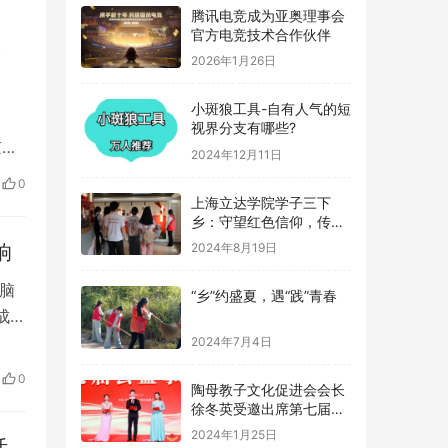
腾讯电竞成为亚奥理事会
官方电竞技术合作伙伴
召
2026年1月26日
小斑狼工具-自有人气的短
视界分支有哪些?
京召
2024年12月11日
庐
0
4月
上海立达学院学子三下
乡：守望红色信仰，传承
导小
革命记忆
响
2024年8月19日
脑
“乡”约盛夏，遇“践”青春
成功
堡
2024年7月4日
成
0
陶母教子文化促进会会长
子设
徐冬英受邀出席第七届公
益事业大典
2024年1月25日
活