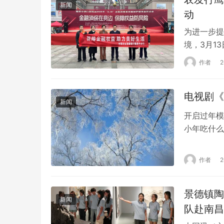
新闻
动
为进一步提
境，3月1
传活动。 
作者
美好生活”
业网点为主
电视剧《
语，…
新闻
开启过年模
小年吃什么
起这首“新
着打扫房屋
作者
周末。这个
景德镇陶
新闻
队赴南昌