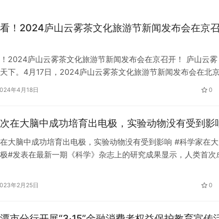
看！2024庐山云雾茶文化旅游节新闻发布会在京
！2024庐山云雾茶文化旅游节新闻发布会在京召开！ 庐山云雾
天下。4月17日，2024庐山云雾茶文化旅游节新闻发布会在北
介绍本届旅游节的筹备情况和精彩亮点。庐山市委副书记程剑，
2024年4月18日
0
委会副主任刘永安出席活动。 2024庐山云雾茶文化旅游节将于
日在庐山举行，由中国国际文化传播中心、庐山云雾茶产业发展领
次在大脑中成功培育出电极，实验动物没有受到影
在大脑中成功培育出电极，实验动物没有受到影响 #科学家在大
极#发表在最新一期《科学》杂志上的研究成果显示，人类首次
中培育出电极。上述研究是由瑞典林雪平大学、隆德大学和哥德
人员进行的。他们利用人类分子作为触发器，首次在活体组织中
2023年2月25日
0
极，为在生物体内形成完全集成的电子电路铺平了道路。 将电
织连…
潭市分行开展“3·15”金融消费者权益保护教育宣传