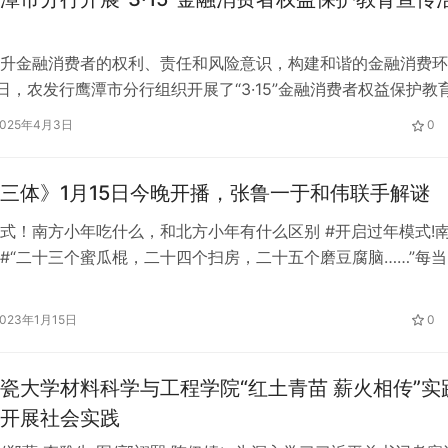
升金融消费者的权利、责任和风险意识，构建和谐的金融消费环
3日，农发行鹰潭市分行组织开展了“3·15”金融消费者权益保护教
活动期间，该行坚持线上线下相结合，积极围绕“保障金融权益 
2025年4月3日
0
，聚焦“维护权益”主题积极开展宣传活动。一是组织辖内各级行
阵地，通过LED显示屏循环播放金融消费者权益保护佳偶宣传标
三体》1月15日今晚开播，张鲁一于和伟联手解谜
式！南方小年吃什么，和北方小年有什么区别 #开启过年模式!
#“二十三个蜜瓜棍，二十四个扫房，二十五个磨豆腐脑……”每当
年歌谣”，就意味着传统的“小年”到了，人们开始制作蜜瓜，祭灶
，准备新年的各种食物…虽然南北方的小年日期不同，但今年恰
2023年1月15日
0
周末，北方和南方一起迎来了新的一年！ 小年祭灶节 腊…
瓷大学材料科学与工程学院“红土青苗 薪火相传”实
开展社会实践