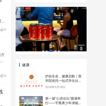
育宣
助力
0
以营
南方
唱
健康
，忙
逢
0
护佑生命，健康启航｜医
学院依托一站式学生社区
开展5·12国际护士节沉浸
2026年5月18日
式健康科普游园会
践
第一届“心语论坛”圆满举
行——宇凰青少年潜能成