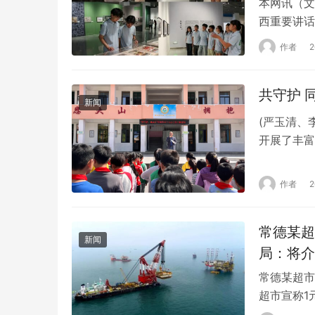
本网讯（文
西重要讲话
史、悟精神
作者
学与工程学
动。 丹青
聚…
新闻
(严玉清、
开展了丰富
园 3月3
校纪展开，
作者
润童心 根
安全教育…
常德某超
新闻
局：将介
常德某超市
超市宣称1
一元纸币将