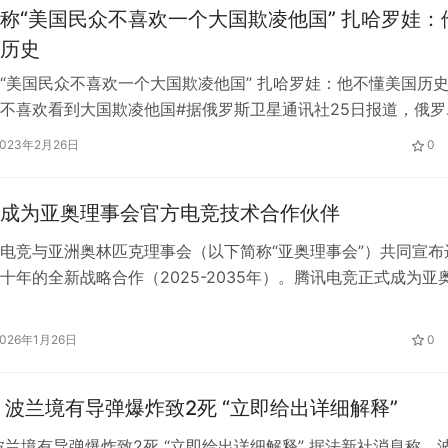
称“美国民众不喜欢一个大国欺凌他国” 扎哈罗娃：
历史
“美国民众不喜欢一个大国欺凌他国” 扎哈罗娃：他不懂美国历史
不喜欢看到大国欺凌他国#据俄罗斯卫星通讯社25日报道，俄罗
言人扎哈罗娃指责美国国务卿布林肯不了解美国历史。她回应了
2023年2月26日
0
人不喜欢一个大国欺负另一个国家”的说法。 布林肯几天前接受
公司的采访。当被问及美国向乌克兰提供的巨额援助时，他说:“
成为亚奥理事会官方电竞技术合作伙伴
电竞与亚洲奥林匹克理事会（以下简称“亚奥理事会”）共同宣布
十年的全新战略合作（2025-2035年）。腾讯电竞正式成为亚
竞技术合作伙伴，标志着双方关系从赛事支持迈向以技术、标准
的“体系共建”新阶段。此次合作旨在将电子竞技与传统体育的融
2026年1月26日
0
下来的10年推进至一个全新阶段，共同塑造亚洲电竞的未来格
 波兰境有导弹爆炸致2死 “立即给出详细解释”
波兰境有导弹爆炸致2死 “立即给出详细解释” 据法新社消息称，