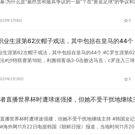
幕:为什么是“最昂贵和最具争议的一届”？在“黄金足球”的争议和
尔终于迎来了第一届在阿拉伯世界举办的世界杯。 这届世界杯
的冬天举行，也是“最贵的一届”。据一些媒体评估，卡塔尔在这
2023年3月8日
0
为3000亿美元。2022年世界杯开幕前不到一周，宣布卡塔尔获
职业生涯第62次帽子戏法，其中包括在皇马的44个
业生涯第62次帽子戏法，其中包括在皇马的44个 #C罗生涯第6
法#沙特联赛第18轮，利雅得客场3-0击败达马克，c罗连入三
。据ESPN统计，这是c罗职业生涯的第62个帽子戏法。 ESPN
_ESPN在推特上写道:“克里斯蒂亚诺罗纳尔多再次上演帽子戏法，
2023年2月26日
0
雅得的胜利球衣。”本账号图片显示，在62次帽子…
者直播世界杯时遭球迷强搂，但她不受干扰地继续
直播世界杯时遭球迷强搂，但她不受干扰地继续主持 #韩国女记
#海外网11月22日电据韩国《朝鲜日报》报道，当地时间11月20
BS电视台女记者郑一秀在卡塔尔报道世界杯直播时，遭到外国球