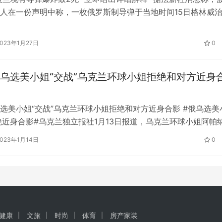
人在一份声明中称，一枚俄罗斯制导弹于当地时间15日格林威
时40 分落在波兰境内，并在普热沃多村庄（Przewodow ）造
道称，波兰外交部发言人还表示，已召见俄罗斯驻波兰大使，要
2023年1月27日
0
给出详细解释”。 当地时间11月15日，据多家波兰媒体…
乌选美小姐“交战”乌克兰环球小姐拒绝和对方近身
选美小姐“交战”乌克兰环球小姐拒绝和对方近身合影 #俄乌选美
绝近身合影#乌克兰独立报社1月13日报道，乌克兰环球小姐阿帕
照环节中拒绝站在俄罗斯环球小姐的旁边。 据报道，网络上流
2023年1月14日
0
在“环球小姐”选美半决赛即将开始之际，主办方要求参加的女孩
。 视频显示，俄罗斯小姐林恩尼科娃站在了阿帕那松科旁边，
健康
文旅
时尚
体育
房产家装