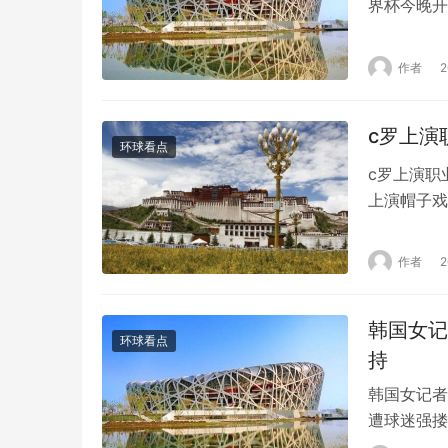
界杯今晚开
力下，卡塔
次在北半球
作者
面的投资约
c罗上演
环球看点
c罗上演职
上演帽子戏
成帽子戏法
账号@SC
作者
一次穿着利
韩国女记
环球看点
持
韩国女记者
遭球迷强搂
日，韩国K