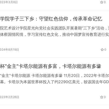
2023年3月8日
0
。但她不受干扰地继续工作，受到了韩国网友的称赞。 当时郑
。突然，一群外国粉丝冲向镜头，唱歌，鼓掌，打鼓。场面一度
学院学子三下乡：守望红色信仰，传承革命记忆
院艺术设计学院星光向党社会实践团队开展暑期“三下乡”活动，
体察国情民情，学习宣传红色文化，推动中国梦宣传教育进行实
新的党的理论，宣传的党的领导思想，增强对生活的热爱，以及
。 近日，上海立达学院星火向党社会实践团队赴上海市松江区
2024年8月19日
0
赣州市兴国县开展暑期“三下乡”社会实践活动。（通讯员 田若
…
杯“金主”卡塔尔能源有多富，卡塔尔能源有多壕
“金主”卡塔尔能源 卡塔尔能源有多壕 11月20日，2022年卡塔
幕。卡塔尔为本届世界杯投入了约2290亿美元，较该国去年GD
这一数额也远超2018年俄罗斯世界杯的116亿美元和2014年巴
0亿美元，是历史上最为昂贵的一届世界杯。 油气产业是卡塔尔
2023年2月26日
0
是该国为世界杯“烧钱”的底气。据《海湾时报》报…