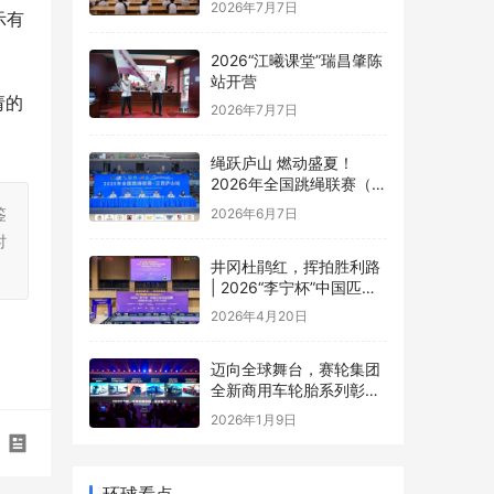
示有
2026“江曦课堂”瑞昌肇陈
站开营
2026年7月7日
请的
绳跃庐山 燃动盛夏！
2026年全国跳绳联赛（江
西庐山站）盛大开幕
2026年6月7日
鉴
井冈杜鹃红，挥拍胜利路
时
| 2026“李宁杯”中国匹克
球巡回赛井冈山站圆满落
2026年4月20日
幕
迈向全球舞台，赛轮集团
全新商用车轮胎系列彰显
中国品牌实力
2026年1月9日
环球看点