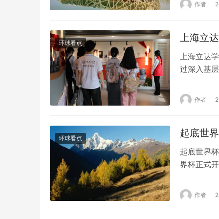
作者
的粗暴对待
正准备连接
上海立达
杂。期间…
环球看点
上海立达学
过深入基层
践，来学习
社会的认知
作者
镇、江西省
爱满敬老院
起底世界
环球看点
起底世界杯
界杯正式开
出约三成。
界杯的15
作者
济支柱，也