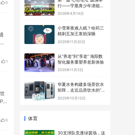
长基地协办，助力青少年
0
2026年4月14日
一秀
心理健康事业
嘈
小雪寒夜难入眠？哈药三
精刺五加王浆助深睡
2025年11月20日
通
从“养老”到“享老” 海阳数
对
智化服务重塑养老新体验
泖港
2025年11月3日
1
琪）
华夏水务构建多场景饮水
矩阵，走近品质饮水的”最
后一米“
2025年10月13日
尔世
P高
体育
西世
的经
0
30支球队竞逐绿茵场，这
一全国赛事在江西南昌进
贤县开赛