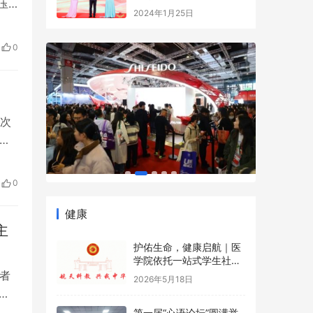
压
，首
方
0
…
2次
球完
体育
这
0
健康
护佑生命，健康启航｜医
主
学院依托一站式学生社区
开展5·12国际护士节沉浸
2026年5月18日
式健康科普游园会
者
第一届“心语论坛”圆满举
行——宇凰青少年潜能成
迷