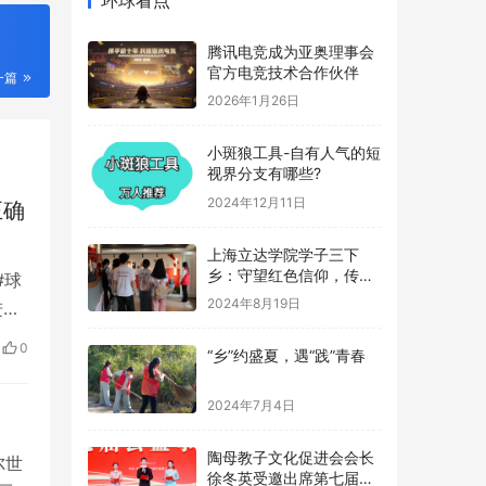
腾讯电竞成为亚奥理事会
官方电竞技术合作伙伴
2026年1月26日
一篇
小斑狼工具-自有人气的短
视界分支有哪些?
2024年12月11日
正确
上海立达学院学子三下
乡：守望红色信仰，传承
革命记忆
2024年8月19日
#球
进行
“乡”约盛夏，遇“践”青春
好
0
现
2024年7月4日
…
？
陶母教子文化促进会会长
徐冬英受邀出席第七届公
尔世
益事业大典
2024年1月25日