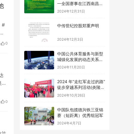
2024年12月31日
他
中传世纪控股郑重声明
 #
2024年12月3日
斯
布
0
中国公共体育服务与新型
了哥
城镇化发展的动态关系及
优化路径研究
大多
2024年11月20日
2024 年“走红军走过的路”
达
徒步穿越系列活动(炎陵
奥理
站) 举办
2024年10月26日
与
合
中国队包揽德兴铁三亚锦
0
赛（短距离）优秀组冠军
局。
2024年4月7日
波兰