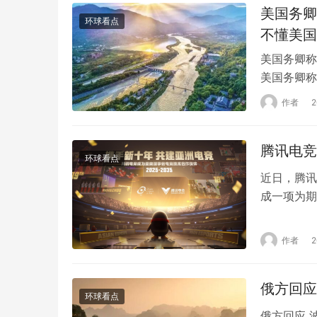
美国务卿
环球看点
不懂美国
美国务卿称
美国务卿称
外交部女发
作者
林肯“美国
伦比亚广播
腾讯电竞
数美…
环球看点
近日，腾讯
成一项为期
事会官方电
生态为核心
作者
发展，在接
合作…
俄方回应
环球看点
俄方回应 