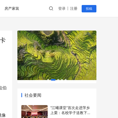
房产家装
登录
注册
投稿
卡
社会要闻
拉伯
“江曦课堂”首次走进萍乡
上栗：名校学子送教下乡
点亮乡村少年暑期梦
2026年7月7日
就像