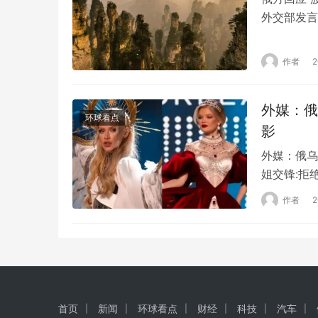
外交部发言
准时间 14
人死亡。报
作者
对此“立即
外媒：俄
环球看点
影
外媒：俄乌
姐交锋:拒
科在大会拍
作者
一段视频，
们集体拍照
帕那…
首页
新闻
环球看点
财经
科技
汽车