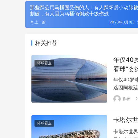
那些踩公用马桶圈受伤的人：有人踩坏后小动脉
割破，有人因为马桶倾倒致十级伤残
上一篇
2023年3月8日 下
相关推荐
年仅40
环球看点
看球“姿势
年仅40岁
迷因阿根廷
中，它吸引
作者
自己的情绪
场，许多阿
卡塔尔世
环球看点
卡塔尔世界