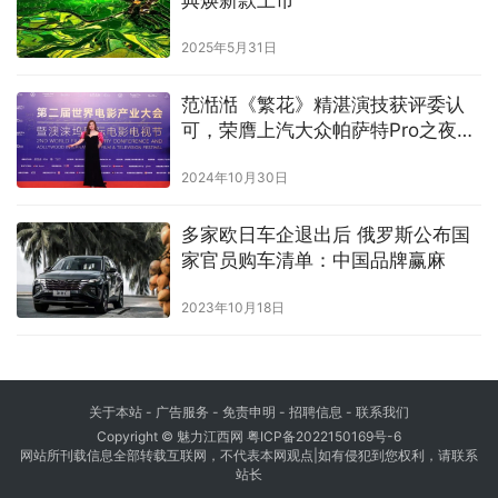
2025年5月31日
范湉湉《繁花》精湛演技获评委认
可，荣膺上汽大众帕萨特Pro之夜最
佳女配角
2024年10月30日
多家欧日车企退出后 俄罗斯公布国
家官员购车清单：中国品牌赢麻
2023年10月18日
关于本站 - 广告服务 - 免责申明 - 招聘信息 -
联系我们
Copyright © 魅力江西网
粤ICP备2022150169号-6
网站所刊载信息全部转载互联网，不代表本网观点|如有侵犯到您权利，请联系
站长