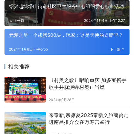
绍兴越城塔山街道社区卫生服务中心组织爱心献血活动
上一篇
2024年1月4日 上午12:27
元梦之星一个翅膀500块，玩家：这是天使的翅膀吗？
2024年1月6日 下午5:55
下一篇
相关推荐
《村奥之歌》唱响重庆 加多宝携手
歌手井胧演绎村奥正当燃
2024年9月28日
来奉新,亲凉夏2025奉新文旅商贸走
进南昌推介会在万寿宫举行