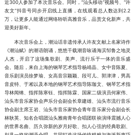
近300人参加了本次音乐会。同时，“汕头移动”视频号、“许
友文”抖音号同步开启线上直播，在线观看总人数达到2.2
万，让更多人能通过网络聆听高雅音乐，品赏文化新声，共
迎美好新年。
本次音乐会上，潮汕话非遗传承人许友文献上名家诗作
《潮汕赋》的潮语朗诵，悠悠千载潮音咏诵海滨邹鲁之地灵
人杰，开启了这场集歌剧、美声、流行乐于一体的音乐盛
会。随后，来自上海的钢琴艺术指导杨靖晶、女中音陈夏、
音乐剧演员徐梦瑜、女高音宗颖颖、段可儿、郭津津，男高
音皮特、于凇以及本地的钢琴艺术指导陈珈文、钢琴艺术指
导林闻锵、指挥陈寒钰、指挥陈霖、国家二级演员何家伟、
汕头市音乐家协会声乐分会副会长章建雄、汕头市流行音乐
协会副
主席
王岩、汕头市音乐家协会青年音乐家分会副会长
林耿英、知名合唱团汕头雅南青年合唱团联袂演绎震撼人心
的世界名曲、历久弥新的岁月好歌、扣人心弦的经典歌剧、
别具一格的潮语合唱，共同打造这场传统精粹与海派新声巧