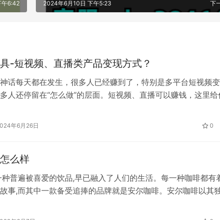
午6:42
2024年6月10日 下午5:23
下
具-短视频、直播类产品变现方式？
神话每天都在发生，很多人已经赚到了，特别是多平台短视频变
多人还停留在“怎么做”的层面。短视频、直播可以赚钱，这里给
于个人而言，即便想在副业上获得不错的收入，短视频直播变现
的选择。这几个是我或者我朋友亲测有效的办法： 1、平台补贴
2024年6月26日
0
台上发历史文，通过AI转成短视频，流量越多，点击量高，这收
贴的…
怎么样
一种普遍被喜爱的饮品,早已融入了人们的生活。每一种咖啡都有
故事,而其中一款备受追捧的品牌就是安尔咖啡。安尔咖啡以其
具匠心的经营理念,在咖啡市场上引起了热烈的反响。本文将围
品质、服务和文化,探讨其在咖啡行业中的地位和影响。 首先,安