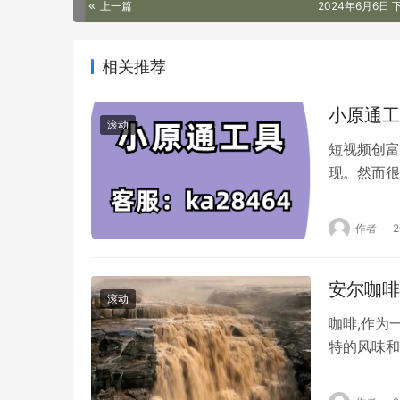
上一篇
2024年6月6日 下
相关推荐
小原通工
滚动
短视频创富
现。然而很
讲清楚。对
是一个不错
作者
如在各个平
妥妥的。补
安尔咖啡
滚动
咖啡,作为
特的风味和
的风味和独
安尔咖啡的