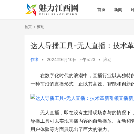
首页
新闻
首页
滚动
达人导播工具-无人直播：技术
作者
•
2024年6月10日 下午5:23
•
滚动
在数字化时代的浪潮中，直播行业以其独特
一种前沿的直播形式，正以其高效、智能和创新
无人直播，即在没有主播现场参与的情况下
导播工具可以实现直播内容的自动播放、互动和
用户体验等方面展现出了巨大的潜力。