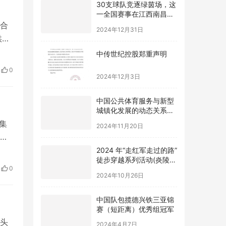
30支球队竞逐绿茵场，这
一全国赛事在江西南昌进
贤县开赛
综合
2024年12月31日
供有
中传世纪控股郑重声明
的话
众
0
2024年12月3日
互动
中国公共体育服务与新型
城镇化发展的动态关系及
优化路径研究
2024年11月20日
集
资
2024 年“走红军走过的路”
。
徒步穿越系列活动(炎陵
S
站) 举办
0
2024年10月26日
，临
中国队包揽德兴铁三亚锦
赛（短距离）优秀组冠军
2024年4月7日
头