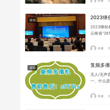
作者
咖啡的品质
严格的采…
2023
滚动
2023继
云南省“3
经济健康高
展壮大。2
作者
南省委指导
复频多播
滚动
无人/无声
一、什么是
的标语写上
直播间的流
作者
观看，自己
总能刷到一