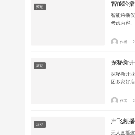
智能跨播
滚动
智能跨播仪
考虑内容、
吸引力的内
题或内容，
作者
不同的内容
与…
探秘新开
滚动
探秘新开业
团多家好店
人与消费者
本文精选三
作者
酒店 坐落
近天越湾海
声飞频播
滚动
无人直播这