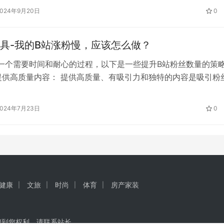
，专注于挖掘和运营具有潜力的项目，同时进行有价值文案的创
2024年9月20日
0
助网络资源发布综合信息，并且积极招聘UI设计师和网络工程…
具-我的B站涨粉慢，应该怎么做？
一个需要时间和耐心的过程，以下是一些提升B站粉丝数量的策
. 提供高质量内容： 提供高质量、有吸引力和独特的内容是吸引粉
你的视频有趣、有教育性、有创意或有分享价值，并与你的目标
创内容或有个性的内容更容易引起用户的兴趣和关注。 2. 定时
2024年7月23日
0
并了解你的目标受众使用B站的时间和习惯，选择合适的时间发布
健康
文旅
时尚
体育
房产家装
犯到您权利，请联系站长