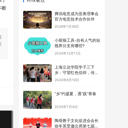
供了
不断
腾讯电竞成为亚奥理事会
官方电竞技术合作伙伴
2026年1月26日
鉴
小斑狼工具-自有人气的短
时
视界分支有哪些?
2024年12月11日
上海立达学院学子三下
乡：守望红色信仰，传承
革命记忆
2024年8月19日
“乡”约盛夏，遇“践”青春
2024年7月4日
陶母教子文化促进会会长
徐冬英受邀出席第七届公