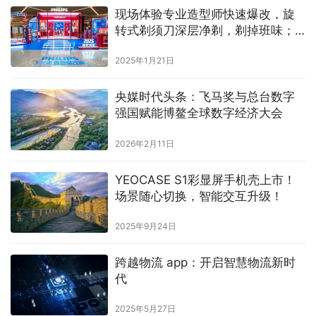
现场体验专业造型师快速爆改，旋
转式剃须刀深层净剃，剃掉班味；
高速吹护机智能温润，吹走疲惫
2025年1月21日
央媒时代头条：飞马奖与总台数字
强国赋能博鳌全球数字经济大会
2026年2月11日
YEOCASE S1彩显屏手机壳上市！
场景随心切换，智能交互升级！
2025年9月24日
跨越物流 app：开启智慧物流新时
代
2025年5月27日