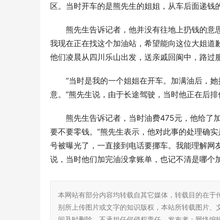
区。当时开车的是熊先生的姐姐，从车后面递钱
熊先生告诉记者，他并没有往地上扔钱的意
我现在正在找这个加油站，希望能向这位大姐道歉
他们凌晨从四川乐山出发，送亲戚回阆中，路过
“当时是我的一个姐姐在开车。加满油后，
意。”熊先生说，由于长途驾驶，当时他正在后
熊先生告诉记者，当时油费475元，他给了
要不要零钱。”熊先生表示，他对此事的处理确实
号被曝光了，一直接到电话要挪车。我能理解网
说，当时他们加完油没拿账单，也记不清是哪个
本网站有部分内容均转载自其它媒体，转载目的在于
别所上传图片或文字的知识版权，本站所转载图片、
间及时删除，不承担任何侵权责任。发布者：网络编