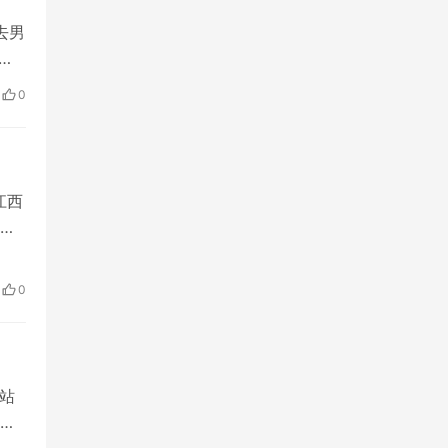
去男
爱
0
初
里
江西
、
记吴
会感
0
村厅
站
了为
的太