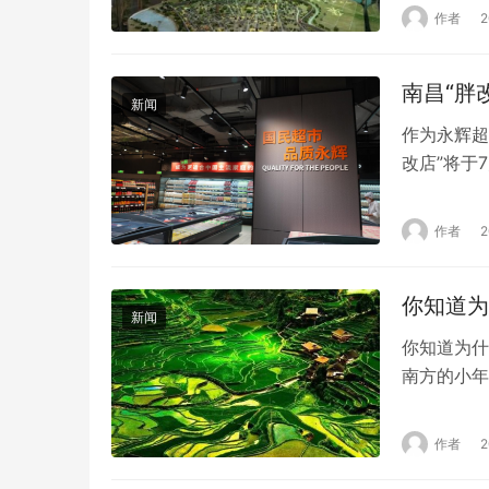
走进博物馆
作者
代内涵，完
当课本知识
南昌“胖
新闻
作为永辉超
改店”将于
行动，更是
抢先看： 
作者
5678支
你知道为
新闻
你知道为什
南方的小年
北方地处政
方仍沿用腊
作者
前一天晚上