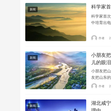
吴人…
科学家首
新闻
科学家首次
中培育出电
在活体组织
大学的研究
作者
功培育出电
备与生物组
小朋友把
新闻
儿的眼泪
小朋友把山
友把山东的
围降温雨雪
作者
部、山东等
人。这不，
湖北咸宁
家。结果，
新闻
理中