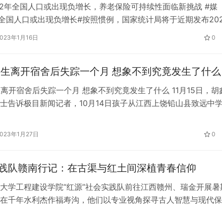
22年全国人口或出现负增长，养老保险可持续性面临新挑战 #媒
2年全国人口或出现负增长#按照惯例，国家统计局将于近期发布202
数据。人口和经济领域的专家曾预测，中国将在2022年或不晚
2023年1月16日
0
进入人口负增长时代。前中国社会科学院副院长、教授蔡芳最近表
时代是一个新时代。同时，老龄化已经进入更深层次，未来提升
中生离开宿舍后失踪一个月 想象不到究竟发生了什么
生离开宿舍后失踪一个月 想象不到究竟发生了什么 11月15日，胡
士告诉极目新闻记者，10月14日孩子从江西上饶铅山县致远中
们从未停止寻找，救援队以及警方也在帮忙搜寻，就连学校里的
池都抽干找过了。然而，如今一个月已经过去了，依然没有找到
2023年1月27日
0
索。 孩子去上晚自习时“消失” 李女士介绍，10月15日上午，在
实践队赣南行记：在古渠与红土间深植青春信仰
大学工程建设学院“红源”社会实践队前往江西赣州、瑞金开展暑
在千年水利杰作福寿沟，他们以专业视角探寻古人智慧与现代保
色故都瑞金，他们沉浸式感悟“共和国摇篮”的艰辛与荣光，并通