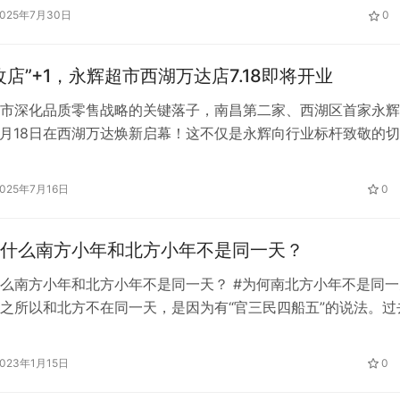
、服务福利院等多元实践，深刻理解专业报国与红色基因传承的
2025年7月30日
0
成了一次知识探索与精神成长的深度融合之旅。 千年沟渠的回
遇见…
改店”+1，永辉超市西湖万达店7.18即将开业
市深化品质零售战略的关键落子，南昌第二家、西湖区首家永辉
7月18日在西湖万达焕新启幕！这不仅是永辉向行业标杆致敬的
永辉坚定转型品质零售路线、深度融入南昌的重要布局。 调改
深度对标胖东来，商品品质大焕新：将原有的11821支商品下架了
2025年7月16日
0
，新增商品3882支，新增比例超33%。调…
什么南方小年和北方小年不是同一天？
么南方小年和北方小年不是同一天？ #为何南北方小年不是同一
之所以和北方不在同一天，是因为有“官三民四船五”的说法。过
治中心，受官僚主义影响较大，所以决定小年为腊月二十三，而
月二十四的习俗。 江浙沪习惯称除夕为“年夜饭”。相应的，除
2023年1月15日
0
被称为“除夕”，这一天也被称为“除夕”。历史上，腊月二十四晚