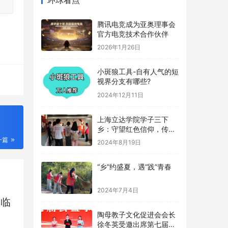
腾讯电竞成为亚奥理事会
官方电竞技术合作伙伴
2026年1月26日
小斑狼工具-自有人气的短
视界分支有哪些?
2024年12月11日
上海立达学院学子三下
乡：守望红色信仰，传承
革命记忆
2024年8月19日
一篇
“乡”约盛夏，遇“践”青春
2024年7月4日
陶母教子文化促进会会长
面临
徐冬英受邀出席第七届公
益事业大典
2024年1月25日