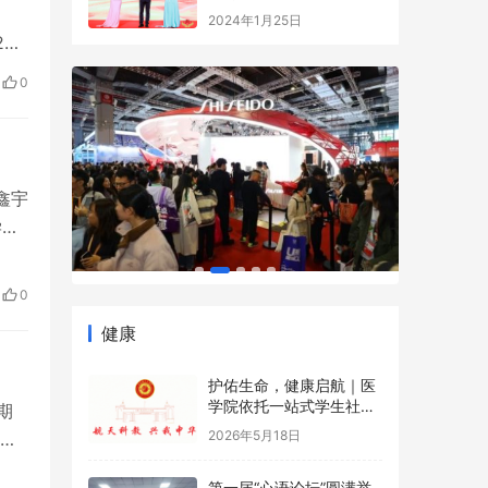
2
于
0
示，
的
鑫宇
学失
人
关
0
健康
…
护佑生命，健康启航｜医
学院依托一站式学生社区
开展5·12国际护士节沉浸
2026年5月18日
期
式健康科普游园会
护
第一届“心语论坛”圆满举
过
行——宇凰青少年潜能成