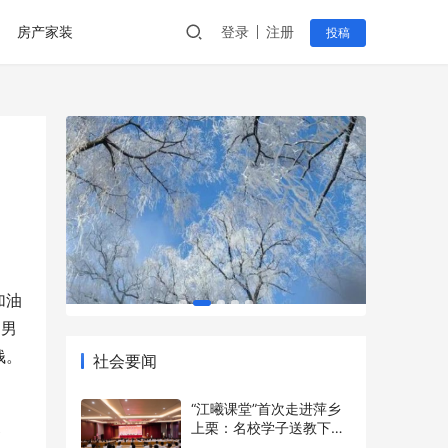
房产家装
登录
注册
投稿
加油
的男
社会要闻
钱。
“江曦课堂”首次走进萍乡
上栗：名校学子送教下乡
点亮乡村少年暑期梦
2026年7月7日
务