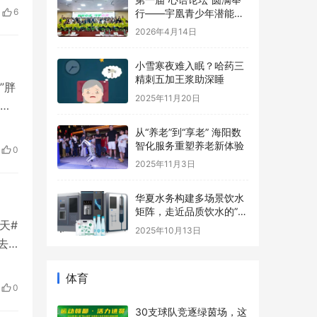
长基地协办，助力青少年
时
2026年4月14日
6
心理健康事业
响：
小雪寒夜难入眠？哈药三
精刺五加王浆助深睡
2025年11月20日
”胖
切实
从“养老”到“享老” 海阳数
智化服务重塑养老新体验
亮点
2025年11月3日
0
华夏水务构建多场景饮水
矩阵，走近品质饮水的”最
后一米“
2025年10月13日
天#
去
体育
南
夕的
0
30支球队竞逐绿茵场，这
上，
一全国赛事在江西南昌进
贤县开赛