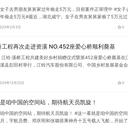
女子去男朋友舅舅家过年偷走5万元，目前案件正审理中 #女子
年偷走5万元#最近，湖北咸宁。女子在男友舅舅家偷了5万元过
注。据了解，“小林”和郑先生的侄子都在武汉工作。他们确定恋
2023年2月3日
0
朋友带小林回老家过年，顺便认了个亲戚。 据林某交代，大年
朋友及家人一起到被害人家中拜年。他无意间看到郑先生在卧室
江铃·溪桥工程再次走进资溪 NO.452座爱心桥顺利奠基
色的…
日，江铃·溪桥工程共建美好乡村捐赠仪式暨第452座爱心桥奠基在
溪县彭田村举行，江铃汽车股份有限公司、中国乡村发展基金会
汽车科技有限公司等合作伙伴共同见证。 首先，资溪县县委书
辞。 中国乡村发展基金会副秘书长王军代表中国乡村发展基金
2024年12月22日
0
益事业的无私大爱，并与资溪县签署合作协议。 江西省农业农
是咱中国的空间站，期待航天员凯旋！
咱中国的空间站，期待航天员凯旋！ #这一看就是咱中国的空间
年11月，宇航员费、邓庆明和张璐搭乘神舟十五号载人飞船，开始
太空生活。刚刚过去的兔年春节，“出差三人组”也在400公里外