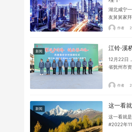
湖北咸宁一
友舅舅家拜
年，引发关
作者
关系后，男
三，他和男
从一个粉红
新闻
12月22
省抚州市资
江西万物生
淑琴致欢迎
作者
谢江铃对公
区域协…
这一看就
新闻
这一看就是
#2022
期6个月的