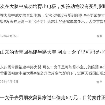
次在大脑中成功培育出电极，实验动物没有受到影
在大脑中成功培育出电极，实验动物没有受到影响 #科学家在大
极#发表在最新一期《科学》杂志上的研究成果显示，人类首次
中培育出电极。上述研究是由瑞典林雪平大学、隆德大学和哥德
人员进行的。他们利用人类分子作为触发器，首次在活体组织中
2023年2月25日
0
极，为在生物体内形成完全集成的电子电路铺平了道路。 将电
织连…
山东的雪带回福建半路大哭 网友：盒子里可能是小
东的雪带回福建半路大哭 网友：盒子里可能是小宝儿的眼泪 #
雪带回福建半路大哭#在全方位冷空气影响下，近两天我国出现
降雨天气，其中陕西中南部、山西中南部、河北南部、河南中北
2023年1月15日
0
地有小到中雪，河南局地大雪或暴雪。 每次下雪，都可以羡慕
山东日照下雪的时候，一个福建的小朋友太兴奋了，非要打包带
一女子去男朋友舅舅家过年偷走5万元，目前案件
在路…