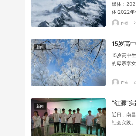
媒体：20
体:202
年全国人口
作者
2023年
人口负增长
15岁高
速度…
新闻
15岁高中
的母亲李女
踪后，家人
工湖和化粪
作者
于孩子的线
“红源”
新闻
近日，南昌
社会实践。
之道；在红