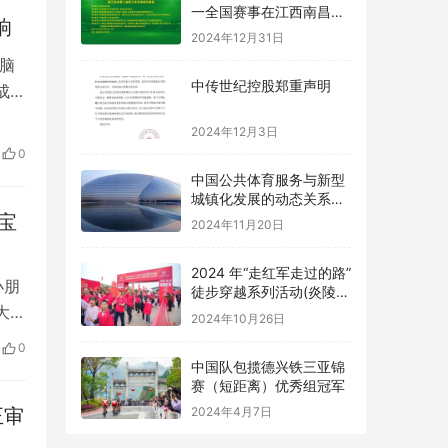
2024年12月31日
响
中传世纪控股郑重声明
脑
成功
2024年12月3日
堡
成
中国公共体育服务与新型
0
城镇化发展的动态关系及
子设
优化路径研究
2024年11月20日
宝
2024 年“走红军走过的路”
徒步穿越系列活动(炎陵
站) 举办
小朋
2024年10月26日
大范
中国队包揽德兴铁三亚锦
0
赛（短距离）优秀组冠军
南方
2024年4月7日
回
正审