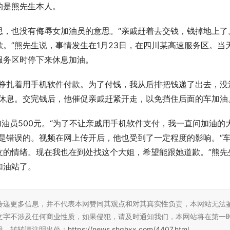
的是熊先生本人。
思，也没有侮辱女加油员的意思。“亲戚赶着去交钱，钱掉地上了
。”熊先生说，事情发生在1月23日，在四川某高速服务区。当
服务区时停下来休息加油。
她挣扎着用手机软件付款。为了付钱，我从后排把钱递了出去，没
排休息。交完钱后，他催促亲戚赶紧开走，以免挡住后面的车加油
加油员500元。“为了不让亲戚用手机软件支付，我一直问加油的
是错误的。视频在网上传开后，他也受到了一定程度的影响。“
友的情绪。现在我也在到处找这个大姐，希望能跟她道歉。”熊先
加油站了。
传递更多信息，并不代表本网赞同其观点和对其真实性负责，本网站无法
文字不涉及任何商业性质，如果侵犯，请及时通知我们，本网站将在第一
辑，转转请注明出处：
https://news.shqhxx.com/4407.html