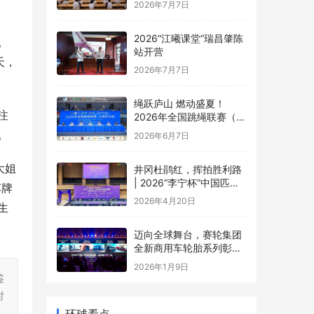
2026“江曦课堂”瑞昌肇陈
站开营
。
2026年7月7日
天，
绳跃庐山 燃动盛夏！
2026年全国跳绳联赛（江
西庐山站）盛大开幕
2026年6月7日
注
。
井冈杜鹃红，挥拍胜利路
| 2026“李宁杯”中国匹克
大姐
球巡回赛井冈山站圆满落
2026年4月20日
幕
车牌
生
迈向全球舞台，赛轮集团
全新商用车轮胎系列彰显
中国品牌实力
2026年1月9日
鉴
环球看点
时