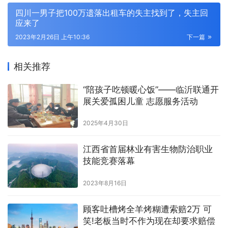
四川一男子把100万遗落出租车的失主找到了，失主回
应来了
2023年2月26日 上午10:36
下一篇
相关推荐
“陪孩子吃顿暖心饭”——临沂联通开
展关爱孤困儿童 志愿服务活动
2025年4月30日
江西省首届林业有害生物防治职业
技能竞赛落幕
2023年8月16日
顾客吐槽烤全羊烤糊遭索赔2万 可
笑!老板当时不作为现在却要求赔偿