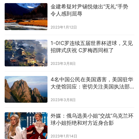
金建希疑对尹锡悦做出“无礼”手势
令人感到屈辱
2023年1月12日
1-0!C罗连续五届世界杯进球，又见
招牌式庆祝 C罗梅西同框了
2023年3月8日
4名中国公民在美国遇害，美国驻华
大使馆回应：密切关注美国执法部
门的调查
2023年3月8日
外媒：俄乌选美小姐“交战”乌克兰环
球小姐拒绝和对方近身合影
2023年1月14日