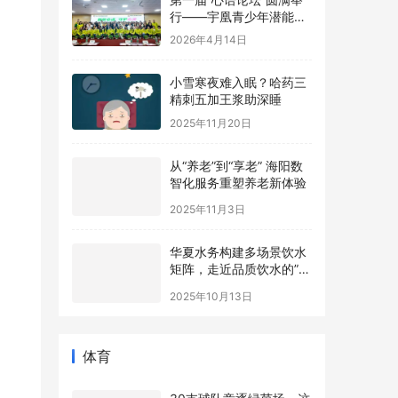
行——宇凰青少年潜能成
长基地协办，助力青少年
2026年4月14日
心理健康事业
小雪寒夜难入眠？哈药三
精刺五加王浆助深睡
2025年11月20日
从“养老”到“享老” 海阳数
智化服务重塑养老新体验
2025年11月3日
华夏水务构建多场景饮水
矩阵，走近品质饮水的”最
后一米“
2025年10月13日
体育
30支球队竞逐绿茵场，这