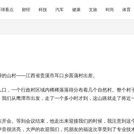
环球看点
财经
科技
汽车
健康
文旅
时尚
体育
僻的山村——江西省贵溪市耳口乡菖蒲村出差。
人口，一个行政村区域内稀稀落落得分布着几个自然村。整个村
。我们从鹰潭市出发，走了一个多小时才到，这山路就走了将近
在开会。等到会议结束，他走出来迎接我们的时候，我注意到这
声音很洪亮，大声的欢迎我们，托朋友的福这次享受到了专业技