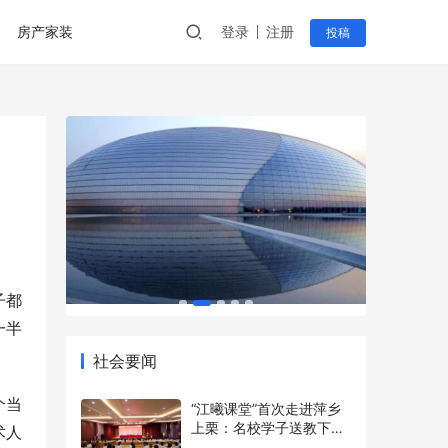
房产家装
登录
注册
投稿
子都
一半
社会要闻
个当
“江曦课堂”首次走进萍乡
上栗：名校学子送教下乡
术人
点亮乡村少年暑期梦