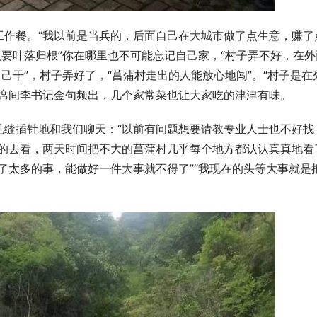
工作餐。“我以前是当兵的，后面自己在大城市做了点生意，赚了
人要叶落归根”你在哪里也不可能忘记自己家，“村子弄不好，在外
己干”，村子弄好了，“菖蒲村走出的人能放心地闯”。“村子是在
一席间李书记金句频出，几个家常菜也让大家吃的津津有味。
见缝插针地和我们聊天：“以前有问题想要请教专业人士也不好找
地的去看，两天时间把不大的菖蒲村几乎每个地方都认认真真地看
了太多的事，能做好一件大事就不得了”“我现在的头等大事就是