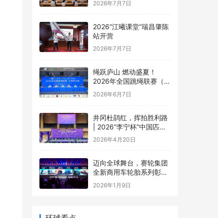
2026年7月7日
2026“江曦课堂”瑞昌肇陈
站开营
2026年7月7日
绳跃庐山 燃动盛夏！
2026年全国跳绳联赛（江
西庐山站）盛大开幕
2026年6月7日
井冈杜鹃红，挥拍胜利路
| 2026“李宁杯”中国匹克
球巡回赛井冈山站圆满落
2026年4月20日
幕
迈向全球舞台，赛轮集团
全新商用车轮胎系列彰显
中国品牌实力
2026年1月9日
环球看点