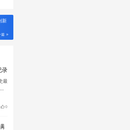
创新
一篇
纪录
史最
方气
上，
环境
0
满