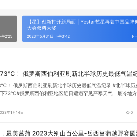
【星】创新打开新局面 | Yestar艺星再获中国品牌
大会双料大奖
午2:25
2023年5月31日 下午3:42
下
73℃！ 俄罗斯西伯利亚刷新北半球历史最低气温
3℃！ 俄罗斯西伯利亚刷新北半球历史最低气温纪录 #北半球历
下73℃#俄罗斯西伯利亚地区近日遭遇罕见严寒天气，最冷地
73摄氏度，打破了北半球历史最低气温纪录。 从11日到12日晚
界之寒”的奥伊米亚康的气温达到了零下60。 据当地水文气象和
2023年1月14日
0
，这些地区已有约10年没有出现过这样低的气温。 在极寒天…
，最美菖蒲 2023大别山百公里-岳西菖蒲越野赛圆