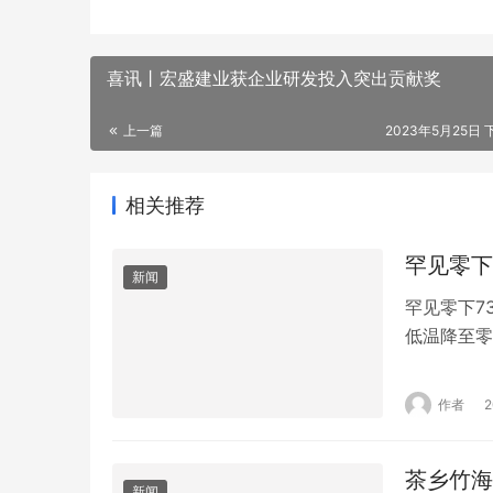
喜讯丨宏盛建业获企业研发投入突出贡献奖
上一篇
2023年5月25日 下
相关推荐
罕见零下
新闻
罕见零下7
低温降至零
温降至零下
被称为“世
作者
监测部门称
茶乡竹海
新闻