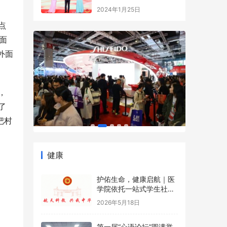
益事业大典
2024年1月25日
点
面
外面
，
了
把村
健康
护佑生命，健康启航｜医
学院依托一站式学生社区
开展5·12国际护士节沉浸
2026年5月18日
式健康科普游园会
第一届“心语论坛”圆满举