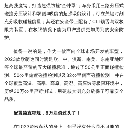
超高强度钢，打造超强防撞“金钟罩”；车身采用三路分压式
碰撞分压设计和双侧4吸能的超强吸能设计，可在关键时刻
充分吸收碰撞能量；其还在安全带上配备了CLT锁舌与双极
限力装置，在极限情况下能为用户提供更加周到的安全防
护。
值得一说的是，作为一款面向全球市场开发的车型，
2023款欧萌达同时满足欧、中、澳新、南美、东南亚地区
等全球最严苛的五大碰撞标准，通过了50公里正面碰撞检
测、50公里偏置碰撞检测以及32公里侧面碰撞检测，并在
全球覆盖高温、高寒、高原、高湿、高腐蚀等极限环境中，
历经30万公里严苛测试，用硬核实测充分确保了可靠安全
品质。
配置简直犯规，8万块值过头了！
在2023款欧萌达的身上，似乎没有什么是不可能的。