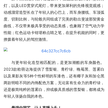
灯，以及LED贯穿式尾灯，带来更加犀利的先锋视觉观感；
动感溜背造型长在了年轻人的心巴上，而车身腰线、车顶弧
度、切割比例，与轮毂共同组成了完美的勒出斐波那契黄金
曲线，不仅带来极具享受的动态美感，也兼顾了空气动力学
性能；红色运动卡钳堪称点睛之笔，在提升机能的同时，更
撩拨着年轻人的驾控激情。
与更年轻化造型相匹配的，是更加潮酷的车身颜色。
2023款欧萌达海提供了雪梨银、青柠绿、晚莓黑、莲雾白
以及果影灰等5种个性鲜明的车漆色，还有椰子灰和加仑黑
两款明暗不同的内饰配色方案，无论富有生命力的青柠绿，
还是极简纯粹的莲雾白，抑或极具质感的雪梨银，都将成为
年轻人张扬自我的本色。
最强中国芯，让人直呼上头！