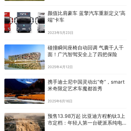
颜值比肩豪车 蓝擎汽车重新定义“高
端”卡车
2023年5月23日
碰撞瞬间座椅自动回调 气囊千人千
面！广汽智驾安全上了四把保险
2025年4月12日
携手迪士尼中国灵动出“奇”，smart
米奇限定艺术车魔都首秀
2025年6月16日
预售13.98万起 比亚迪方程豹钛3上
市定档：年轻人第一台硬派系纯电
SUV