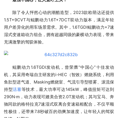
除了令人怦然心动的潮酷造型，2023款欧萌达还提供
1.5T+9CVT与鲲鹏动力1.6T+7DCT双动力版本，满足年轻
用户差异化的用车场景需求。其中，1.6TGDI鲲鹏动力+7速
湿式变速箱动力组合，拥有超越同级的豪横动力表现，带来
充满激擎的驾驭体验。
鲲鹏动力1.6TGDI发动机，曾荣膺“中国心”十佳发动
机，其采用奇瑞自主研发的i-HEC（智效）燃烧系统，利用
鱼肚型进气道、Masking燃烧室、气流引导型喷雾、滚流保
持型
活塞
等技术，最大功率可达145kW，峰值扭矩可达到
290N·m，动力表现可媲美合资2.0T发动机；其与宝马、奔
驰同款的格特拉克7速湿式双离合变速箱相配合，不仅平顺
性极佳，还带来7.8秒破百的劲爽加速度，让年轻人的驾驭