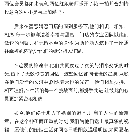
两位会员都如此满意,两位红娘老师乐开了花,一拍即合加情
投意合这可不是喜上加囍吗~
后来在蜜恋婚恋门店的周到服务下,他们相识、相知、
相恋,每一步都洋溢着幸福与甜蜜。门店的专业团队以他们
敏锐的洞察力和无微不至的关怀,为两位新人筑起了一座通
往幸福的桥梁,让他们的缘分得以汇聚。
在恋爱的旅途中,他们共同度过了欢笑与泪水交织的时
光,留下了无数珍贵的回忆。这些回忆如同璀璨的星辰,点缀
在他们爱情的长河中,闪烁着永恒的光芒。他们相互扶持、
相互理解,在生活的每一个挑战面前,都携手共进,让彼此的心
灵更加紧密地相依。
如今,他们终于步入了婚姻的殿堂,开启了人生的新篇
章。在这个神圣而庄重的时刻,我们为他们送上最真挚的祝
福。愿他们的婚姻生活如同春日暖阳般温暖明媚,如同夏花