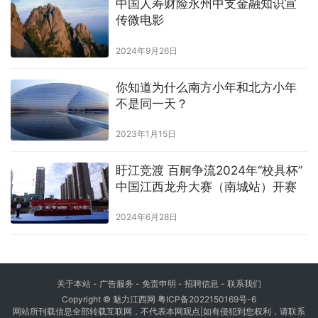
中国人寿财险永州中支金融知识宣
传微电影
2024年9月26日
你知道为什么南方小年和北方小年
不是同一天？
2023年1月15日
盱江竞渡 百舸争流2024年“校具杯”
中国江西龙舟大赛（南城站）开赛
2024年6月28日
关于本站 - 广告服务 - 免责申明 - 招聘信息 -
联系我们
Copyright © 魅力江西网
粤ICP备2022150169号-6
网站所刊载信息全部转载互联网，不代表本网观点|如有侵犯到您权利，请联系