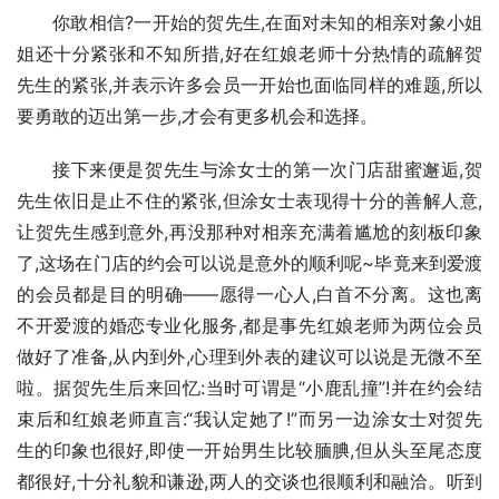
你敢相信?一开始的贺先生,在面对未知的相亲对象小姐
姐还十分紧张和不知所措,好在红娘老师十分热情的疏解贺
先生的紧张,并表示许多会员一开始也面临同样的难题,所以
要勇敢的迈出第一步,才会有更多机会和选择。
接下来便是贺先生与涂女士的第一次门店甜蜜邂逅,贺
先生依旧是止不住的紧张,但涂女士表现得十分的善解人意,
让贺先生感到意外,再没那种对相亲充满着尴尬的刻板印象
了,这场在门店的约会可以说是意外的顺利呢~毕竟来到爱渡
的会员都是目的明确——愿得一心人,白首不分离。这也离
不开爱渡的婚恋专业化服务,都是事先红娘老师为两位会员
做好了准备,从内到外,心理到外表的建议可以说是无微不至
啦。据贺先生后来回忆:当时可谓是“小鹿乱撞”!并在约会结
束后和红娘老师直言:“我认定她了!”而另一边涂女士对贺先
生的印象也很好,即使一开始男生比较腼腆,但从头至尾态度
都很好,十分礼貌和谦逊,两人的交谈也很顺利和融洽。听到