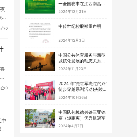
一全国赛事在江西南昌进
一夜
贤县开赛
2024年12月31日
铁三
30
中传世纪控股郑重声明
0
2024年12月3日
计
中国公共体育服务与新型
城镇化发展的动态关系及
优化路径研究
将
2024年11月20日
考
2024 年“走红军走过的路”
保
0
徒步穿越系列活动(炎陵
存
站) 举办
2024年10月26日
具
中国队包揽德兴铁三亚锦
赛（短距离）优秀组冠军
五中
2024年4月7日
资源
。