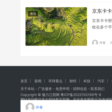
区享有较高
京东卡卡
资讯
京东卡卡密
收在多个平
要从折扣率
适的京东e
作者
求如对折扣
选择。对于
首页
新闻
环球看点
财经
科技
汽车
关于本站 - 广告服务 - 免责申明 - 招聘信息 -
联系我们
Copyright © 魅力江西网
粤ICP备2022150169号-6
网站所刊载信息全部转载互联网，不代表本网观点|如有侵
作者