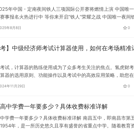
 2025年中国・定南夜间铁人三项国际公开赛将燃情上演 中国唯
赛事报名火热进行中 等你来开启“铁人”荣耀之战 中国唯一夜间
中国铁人三项运动协会 A + 级比赛，延续独特夜间赛制，17 时 
2025年8月8日
0
夕阳余晖洒落在龙归湖，粼粼波光中，选手们跃入水中，开启挑
色渐暗，骑行和跑步将在朦胧夜景中进行，别样氛围，无…
考】中级经济师考试计算器使用，如何在考场精准
考试，计算器的熟练使用成为了众多考生关注的焦点。氢虎财考
算器的选用原则、功能操作以及考试中的高效应用策略，助您在
对计算题，把握每一分。 一、选择合适的计算器 合规性为先 确
2024年11月29日
0
符合考试规定。一般而言，中级经济师考试允许使用非编程、无
单计算器。在考试前，务必查看当年的考试通知，确认计算器的
高中学费一年要多少？具体收费标准详解
操作便…
中学费一年要多少？具体收费标准详解 南昌五中，即南昌市第
1954年，是一所历史悠久且享有盛誉的省重点中学。随着教育
和教学质量的持续提升，南昌五中吸引了众多学生和家长的关注