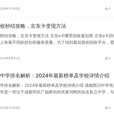
入高中阶段的学生及家长来说，学费是择校时需要考虑的重要因
2024年10月6日
0
将详细解析南昌五中高中学费的具体收费标准，为广大学生和家
全面…
收秒结攻略，京东卡变现方法
秒结攻略，京东卡变现方法 京东e卡哪里回收最划算 京东e卡回
上有着不同的折扣和服务质量。为了找到最划算的回收平台，需
服务速度、用户体验和平台安全性等多个角度进行考虑。选择合
回收平台是一个涉及多方面考量的决策。用户应根据自己的实际
2024年8月31日
0
的要求、交易的速度需求，以及对平台安全性的关注程度来做出
求高…
中学排名解析：2024年最新榜单及学校详情介绍
学排名解析：2024年最新榜单及学校详情介绍 成都西川中学简
学是一所位于成都市区广福桥街的肖家河畔的知名私立中学，与
比邻而居。学校成立于2000年，由四川省教育厅批准设立，并
直接管理。西川中学是一所以寄宿制为主的示范性私立中学，同
2024年10月8日
0
数学会唯一指定的中学数学教改实验基地。该校在成都乃至四川