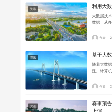
利用大数
资讯
大数据技术
数据，从多
牌建设提供
网络和公共
作者
材，由此来
牌建设中的
基于大数
资讯
随着大数据
泛。计算机
显。网络数
私和企业机
作者
威胁也日益
性，已成为
赛事预告
资讯
上演