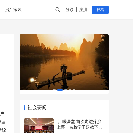
房产家装
登录
注册
投稿
社会要闻
户
求高
“江曦课堂”首次走进萍乡
上栗：名校学子送教下乡
活议
点亮乡村少年暑期梦