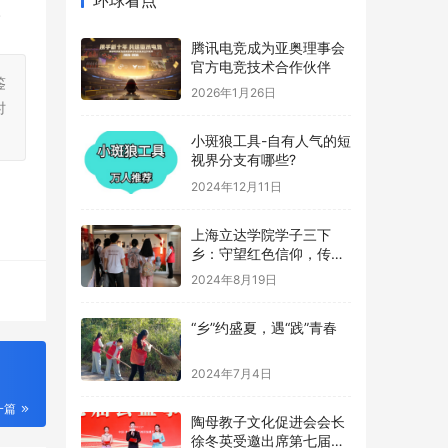
。
腾讯电竞成为亚奥理事会
官方电竞技术合作伙伴
鉴
2026年1月26日
时
小斑狼工具-自有人气的短
视界分支有哪些?
2024年12月11日
上海立达学院学子三下
乡：守望红色信仰，传承
革命记忆
2024年8月19日
“乡”约盛夏，遇“践”青春
2024年7月4日
一篇
陶母教子文化促进会会长
徐冬英受邀出席第七届公