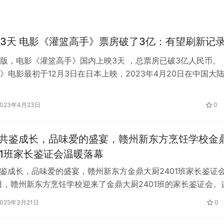
3天 电影《灌篮高手》票房破了3亿：有望刷新记
版，电影《灌篮高手》国内上映3天 ，总票房已破3亿人民币。
》电影最初于12月3日在日本上映，2023年4月20日在中国大
分9.1分。 对比而言，上个在国内上映的日本动画电影是《铃芽
产出票房9700万元，接近1亿元，刷新日本电影首日票房纪录。
2023年4月23日
0
本周六单日票房，排名靠前的电影《灌篮高手》《超级马力欧兄
| 共鉴成长，品味爱的盛宴，赣州新东方烹饪学校金
01班家长鉴证会温暖落幕
 共鉴成长，品味爱的盛宴，赣州新东方金鼎大厨2401班家长鉴证
日，赣州新东方烹饪学校迎来了金鼎大厨2401班的家长鉴证会。
于美食与技艺的展示，更是一次家校共融、亲情与梦想交织的盛
2025年3月21日
0
的开展意在让家长近距离检验学子们的学习成果，共同见证孩子
上的每一步成长与蜕变。 NO.1 红毯签到 活动当天，金鼎大厨2