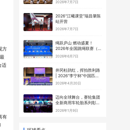
2026年7月7日
2026“江曦课堂”瑞昌肇陈
站开营
2026年7月7日
绳跃庐山 燃动盛夏！
现方
2026年全国跳绳联赛（江
西庐山站）盛大开幕
2026年6月7日
最
合适
井冈杜鹃红，挥拍胜利路
| 2026“李宁杯”中国匹克
球巡回赛井冈山站圆满落
2026年4月20日
幕
迈向全球舞台，赛轮集团
全新商用车轮胎系列彰显
中国品牌实力
2026年1月9日
离有
和
环球看点