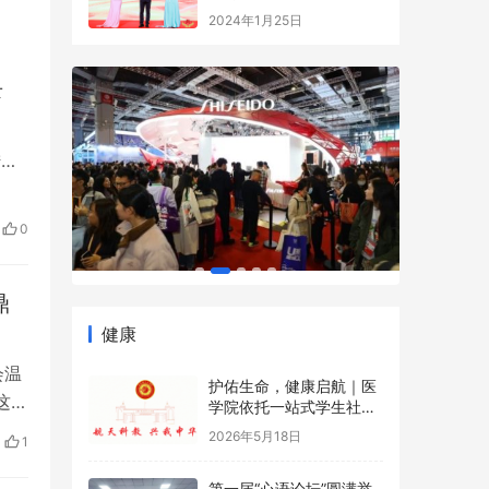
益事业大典
2024年1月25日
录
陆上
之
 据
0
鼎
健康
会温
护佑生命，健康启航｜医
这不
学院依托一站式学生社区
开展5·12国际护士节沉浸
2026年5月18日
1
式健康科普游园会
们
4…
第一届“心语论坛”圆满举