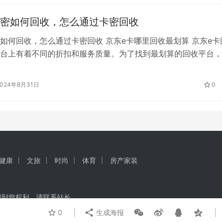
…
密如何回收，怎么通过卡密回收
如何回收，怎么通过卡密回收 京东e卡哪里回收最划算 京东e卡
台上有着不同的折扣和服务质量。为了找到最划算的回收平台，
、服务速度、用户体验和平台安全性等多个角度进行考虑。选择
卡回收平台是一个涉及多方面考量的决策。用户应根据自己的实
2024年8月31日
0
率的要求、交易的速度需求，以及对平台安全性的关注程度来做
追求…
健康
文旅
时尚
体育
房产家装
犯到您权利，请联系站长
0
生成海报