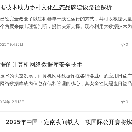
据技术助力乡村文化生态品牌建设路径探析
已经完全改变了以往机器单一线性运行的方式，其可以根据大量
个角度来做出理智判断，提供决策支撑。现今利用大数据技术为
参考意见已经成为一种常用的方式。大数据技术可以随时监测社
平台上人们的反馈，将这些反馈进行整合，了解群众们喜欢的题
2025年9月23日
0
为品牌建设提供充足的依据。本文将大数据技术在乡村文化生态
应用进行了详…
据的计算机网络数据库安全技术
技术的快速发展，计算机网络数据库在各行各业中的应用日益广
网络数据库成为信息存储和管理的核心，其安全性问题也日益凸
据库作为数据存储和查询的重要载体，其安全性不仅关系到个人
密，更直接影响到整个社会的信息化进程。然而，随之而来的安
2024年12月13日
0
严峻，因此，如何在大数据背景下保障计算机网络数据库的安全
信息安全领域亟待…
｜2025年中国・定南夜间铁人三项国际公开赛将