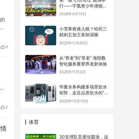
行——宇凰青少年潜能成
长基地协办，助力青少年
2026年4月14日
心理健康事业
的
品
小雪寒夜难入眠？哈药三
精刺五加王浆助深睡
交
2025年11月20日
0
品
从“养老”到“享老” 海阳数
智化服务重塑养老新体验
2025年11月3日
华夏水务构建多场景饮水
矩阵，走近品质饮水的”最
隐
后一米“
2025年10月13日
全
0
体育
燃情
30支球队竞逐绿茵场，这