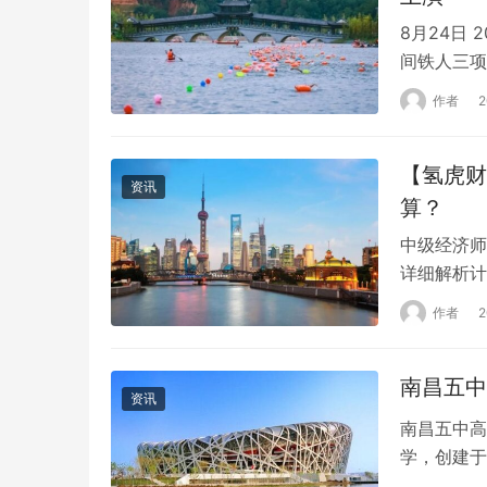
8月24日
间铁人三项
此次大赛是
作者
分发枪，当
战。随着天
【氢虎财
资讯
算？
中级经济师
详细解析计
场上轻松应
作者
所选计算器
储功能的简
南昌五中
体要求。 
资讯
南昌五中高
学，创建于
的不断升级