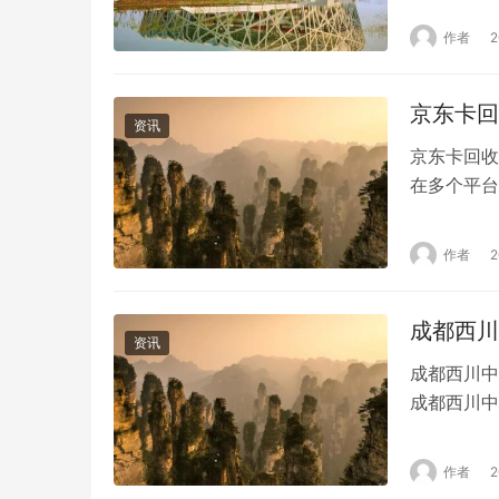
对于即将步
作者
之一。本文
提供准确、
京东卡回
资讯
京东卡回收
在多个平台
从折扣率、
的京东e卡
作者
如对折扣率
择。对于追
成都西川
资讯
成都西川中
成都西川中
名的武侯祠
都市教育局
作者
也是四川省