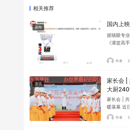
相关推荐
国内上映
新闻
据猫眼专业
《灌篮高手
映，豆瓣评
旅》，首日
作者
资料显示，
弟…
家长会 
资讯
大厨24
家长会 |
暖落幕 近
仅是一场关
作者
会。家长会
在烹饪道路