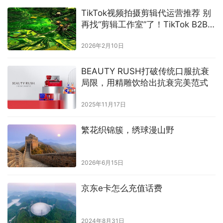
TikTok视频拍摄剪辑代运营推荐 别
再找“剪辑工作室”了！TikTok B2B
视频要的是“外贸+算法+实拍”铁三
2026年2月10日
角
BEAUTY RUSH打破传统口服抗衰
局限，用精雕饮给出抗衰完美范式
2025年11月17日
繁花织锦簇，绣球漫山野
2026年6月15日
京东e卡怎么充值话费
2024年8月31日