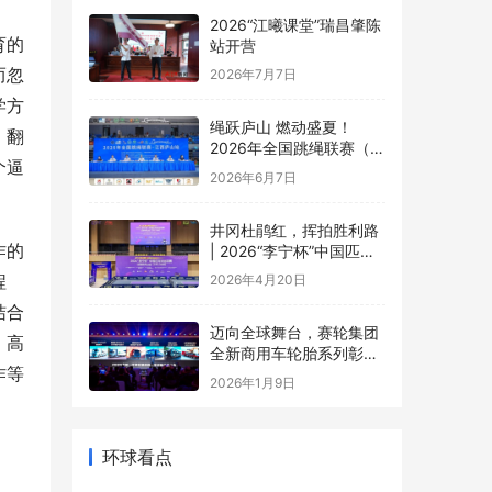
2026“江曦课堂”瑞昌肇陈
育的
站开营
而忽
2026年7月7日
学方
绳跃庐山 燃动盛夏！
；翻
2026年全国跳绳联赛（江
个逼
西庐山站）盛大开幕
2026年6月7日
井冈杜鹃红，挥拍胜利路
作的
| 2026“李宁杯”中国匹克
球巡回赛井冈山站圆满落
程
2026年4月20日
幕
结合
迈向全球舞台，赛轮集团
，高
全新商用车轮胎系列彰显
作等
中国品牌实力
2026年1月9日
环球看点