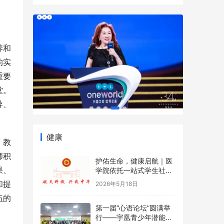
养和
的实
重要
堂。
导、
健康
、教
师积
护佑生命，健康启航｜医
果、
学院依托一站式学生社区
开展5·12国际护士节沉浸
和提
2026年5月18日
式健康科普游园会
伍的
第一届“心语论坛”圆满举
行——宇凰青少年潜能成