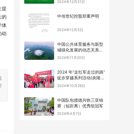
2024年12月31日
生提
中传世纪控股郑重声明
大的
学体
2024年12月3日
的幼
中国公共体育服务与新型
城镇化发展的动态关系及
优化路径研究
2024年11月20日
2024 年“走红军走过的路”
徒步穿越系列活动(炎陵
鉴
站) 举办
时
2024年10月26日
中国队包揽德兴铁三亚锦
赛（短距离）优秀组冠军
2024年4月7日