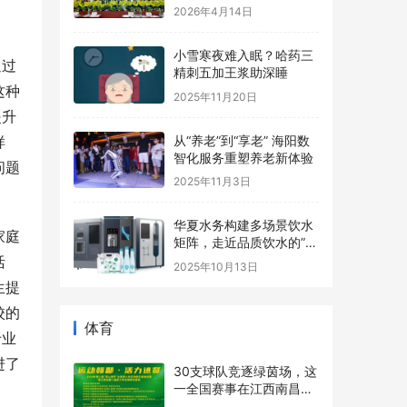
长基地协办，助力青少年
2026年4月14日
心理健康事业
小雪寒夜难入眠？哈药三
通过
精刺五加王浆助深睡
这种
2025年11月20日
提升
从“养老”到“享老” 海阳数
样
智化服务重塑养老新体验
问题
2025年11月3日
华夏水务构建多场景饮水
家庭
矩阵，走近品质饮水的”最
后一米“
活
2025年10月13日
生提
校的
体育
专业
进了
30支球队竞逐绿茵场，这
一全国赛事在江西南昌进
贤县开赛