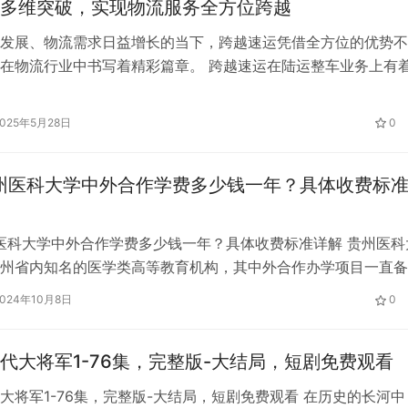
多维突破，实现物流服务全方位跨越
…
发展、物流需求日益增长的当下，跨越速运凭借全方位的优势不
在物流行业中书写着精彩篇章。 跨越速运在陆运整车业务上有
其庞大的运输网络是坚实的基础，5000多家服务网点星罗棋布
齐心协力。21架全货机运力、80%华东华南腹舱资源以及2853
2025年5月28日
0
辆，构建起强大的“空地协同”体系。城市覆盖率达到99%，服务
贵州医科大学中外合作学费多少钱一年？具体收费标
州医科大学中外合作学费多少钱一年？具体收费标准详解 贵州医科
州省内知名的医学类高等教育机构，其中外合作办学项目一直备
计划报考该校中外合作办学的考生及家长而言，了解具体的学费
2024年10月8日
0
关重要。本文将详细阐述2025年贵州医科大学中外合作办学的
费用标准。 一、中外合作办学学费概述 中外合作办学项目由于
代大将军1-76集，完整版-大结局，短剧免费观看
大将军1-76集，完整版-大结局，短剧免费观看 在历史的长河中