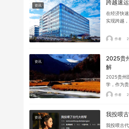
跨越速运
面具有较高
资讯
在经济快速
实现跨越，
著的跨越。
万余名员工
作者
自有运输车
约…
2025
资讯
解
2025贵
学，作为贵
关注。对于
作者
收费标准至
情况及相关
我投喂古
了国内外…
资讯
我投喂古代