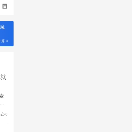
车魔
一篇
与就
索
在
资
0
昆明
方