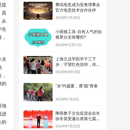
是提
腾讯电竞成为亚奥理事会
官方电竞技术合作伙伴
。高
2026年1月26日
，从
学生
小斑狼工具-自有人气的短
情，
视界分支有哪些?
2024年12月11日
上海立达学院学子三下
作关
乡：守望红色信仰，传承
动
革命记忆
2024年8月19日
性，
师的
“乡”约盛夏，遇“践”青春
2024年7月4日
基地
陶母教子文化促进会会长
现进
徐冬英受邀出席第七届公
生的
益事业大典
2024年1月25日