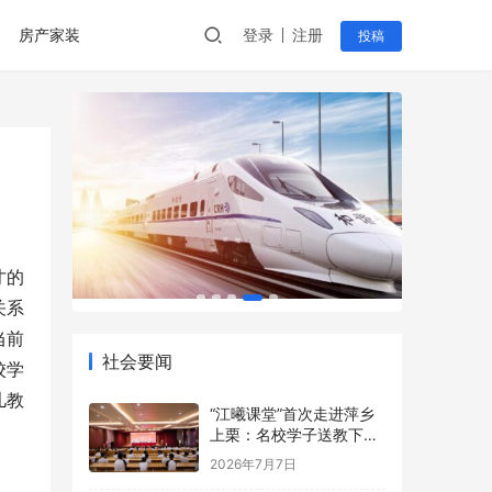
房产家装
登录
注册
投稿
才的
关系
当前
社会要闻
校学
儿教
“江曦课堂”首次走进萍乡
上栗：名校学子送教下乡
点亮乡村少年暑期梦
2026年7月7日