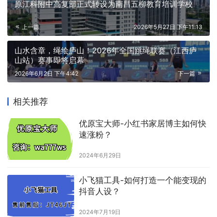
原江科附中高复部正式转设为南昌五柳教育培训学校
上一篇
2026年5月27日 下午11:13
山水含章，绳绘庐山！2026年全国跳绳联赛（江西庐
山站）赛事即将启幕
2026年6月2日 下午4:42
下一篇
相关推荐
优原宝大师-小红书家居博主如何快
速涨粉？
2024年6月29日
小飞猫工具-如何打造一个能变现的
抖音人设？
2024年7月19日