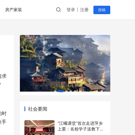
房产家装
登录
注册
投稿
追求
？
社会要闻
的时
快手
“江曦课堂”首次走进萍乡
上栗：名校学子送教下乡
点亮乡村少年暑期梦