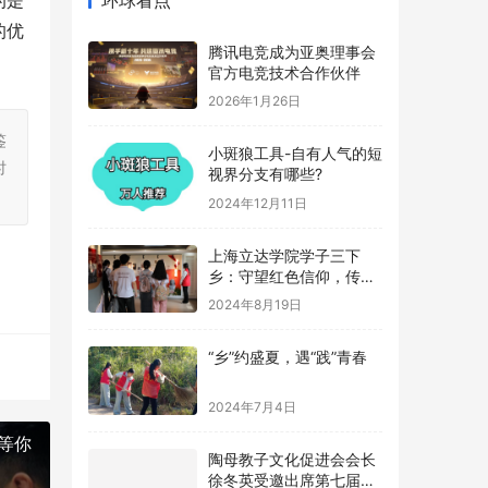
的是
的优
腾讯电竞成为亚奥理事会
官方电竞技术合作伙伴
2026年1月26日
鉴
小斑狼工具-自有人气的短
时
视界分支有哪些?
2024年12月11日
上海立达学院学子三下
乡：守望红色信仰，传承
革命记忆
2024年8月19日
“乡”约盛夏，遇“践”青春
2024年7月4日
等你
陶母教子文化促进会会长
徐冬英受邀出席第七届公