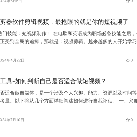
2024年6月6日
0
户的需求和兴趣，创造出更多引人入胜的内容。 2. 关注优质用
剪器软件剪辑视频，最抢眼的就是你的短视频了
最热门技能：短视频制作！ 在电脑和英语成为职场必备技能之后，
正受到全民的追捧，那就是：视频剪辑。越来越多的人开始学习
你是否也心动了呢？今天，我们将为你分享如何进行短视频拍摄
、拍摄形式 运营短视频也需要关注形式。例如，电影解说和电视
2024年4月22日
0
，但现在已经不再吃香了。那么，目前哪些类型的视频比较受欢
前…
工具-如何判断自己是否适合做短视频？
否适合做自媒体，是一个涉及个人兴趣、能力、资源以及时间等
考量。以下将从几个方面详细阐述如何进行自我评估。 一、兴
，要判断自己是否对某个领域或主题有浓厚的兴趣和热情。自媒
创作与传播，如果没有对某一领域或话题的热爱，很难持续创作
2024年7月10日
0
容。只有对某一领域有深入了解，并且对其充满热情，才能持续
文章或…