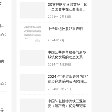
30支球队竞逐绿茵场，这
天
一全国赛事在江西南昌进
贤县开赛
2024年12月31日
中传世纪控股郑重声明
国孔
音
0
2024年12月3日
、
主
中国公共体育服务与新型
城镇化发展的动态关系及
优化路径研究
2024年11月20日
的
2024 年“走红军走过的路”
同
徒步穿越系列活动(炎陵
了自
站) 举办
0
2024年10月26日
兴起
中国队包揽德兴铁三亚锦
赛（短距离）优秀组冠军
2024年4月7日
界