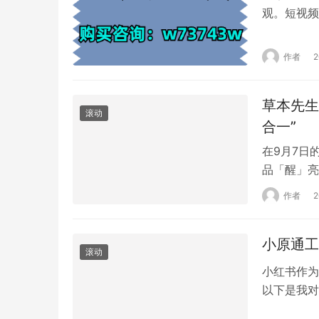
观。短视频
生活在广大
区和技术的
作者
提供更多就
务，创造了
草本先生
滚动
合一”
在9月7日
品「醒」亮
为“早点见
作者
的重要一环
注和参与互
小原通工
亩花…
滚动
小红书作为
以下是我对
上，优质的