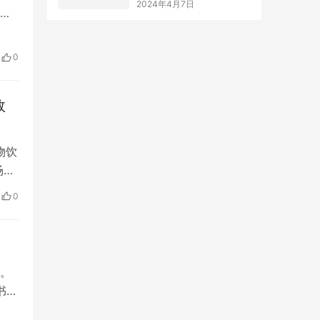
是
地
者
0
业
效
物饮
场名
活动
0
关
、半
。
书
有