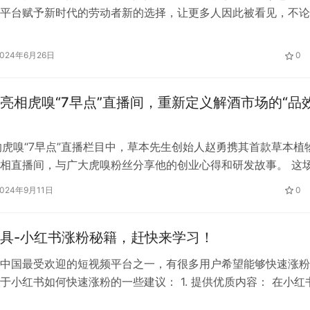
平台赋予新时代的劳动者新的选择，让更多人因此被看见，不论
农村、欠发达地区的基层劳动者，还是那些苦于自己的产品囿于
农人，更多劳动者找到了实现个人价值的重要途径。 1、为劳动
2024年6月26日
0
业选择 多年来，快手通过短视频、直播电商、线上营销等核心
“互联网…
亮相虎嗅“7早点”直播间，重新定义解酒市场的“品
的虎嗅“7早点”直播栏目中，草本先生创始人赵勇携其首款草本植
相直播间，与广大虎嗅粉丝分享他的创业心得和研发故事。 这
面吧”的直播首秀，是虎嗅与同道雅集联合举办「in广州周」系列
2024年9月11日
0
，通过视频号和抖音平台同步直播，吸引了众多虎嗅新老粉丝的
动。虎嗅主持人小鱼和阳仔详细介绍了半醒、HBN、草本先生
具-小红书涨粉秘籍，赶快来学习！
中国最受欢迎的短视频平台之一，有很多用户希望能够快速涨粉
于小红书如何快速涨粉的一些建议： 1. 提供优质内容： 在小红
内容是吸引和留住粉丝的关键。创作者应该制作有趣、有创意、