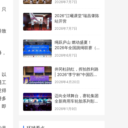
2026年7月7日
，只
2026“江曦课堂”瑞昌肇陈
站开营
2026年7月7日
导致
绳跃庐山 燃动盛夏！
2026年全国跳绳联赛（江
释，
西庐山站）盛大开幕
2026年6月7日
井冈杜鹃红，挥拍胜利路
，以
| 2026“李宁杯”中国匹克
球巡回赛井冈山站圆满落
通工
2026年4月20日
幕
意得
迈向全球舞台，赛轮集团
持多
全新商用车轮胎系列彰显
，即
中国品牌实力
2026年1月9日
环球看点