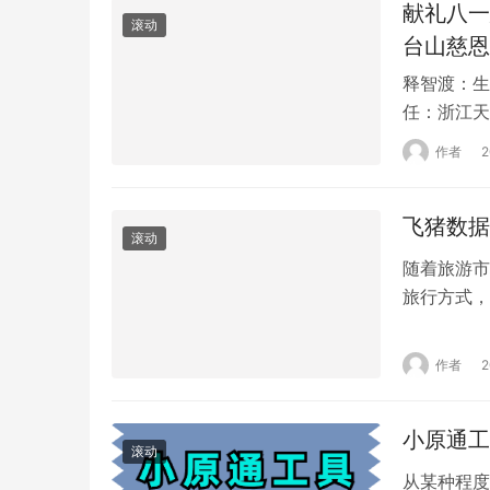
献礼八一
滚动
台山慈恩
释智渡：生
任：浙江天
子书画研究
作者
慈善义诊队
中国传统文
飞猪数据
任等职务。
滚动
随着旅游市
旅行方式，
示，在刚刚
期相比，实
作者
驾游市场的
并非偶然。
小原通工
滚动
从某种程度