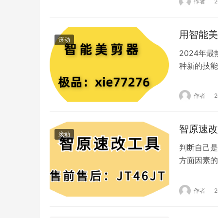
作者
通过考虑用
关注优…
用智能美
滚动
2024年
种新的技能
作短视频，
剪辑。 1
作者
曾经很流行
呢？ 从目
智原速改
滚动
判断自己是
方面因素的
热情 首先
本质是内容
作者
高质量的内
出有价值的