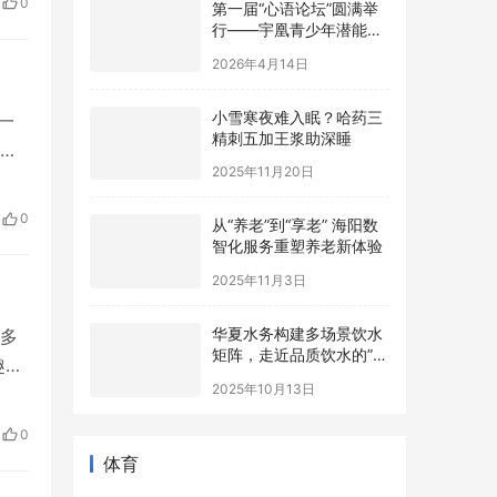
0
户
行——宇凰青少年潜能成
长基地协办，助力青少年
2026年4月14日
心理健康事业
小雪寒夜难入眠？哈药三
一
精刺五加王浆助深睡
制
2025年11月20日
和
桥段
从“养老”到“享老” 海阳数
0
智化服务重塑养老新体验
迎
2025年11月3日
华夏水务构建多场景饮水
多
矩阵，走近品质饮水的”最
后一米“
趣与
2025年10月13日
体的
出
0
体育
产