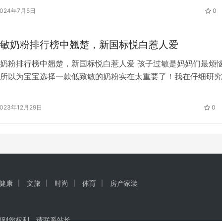
，以吸引用户的关注和点赞。你可以通过讲故事、分享经验、展
2024年7月5日
0
来打造有吸引力的内容。 2. 熟悉小红书算法： 小红书的推荐算
敏奶粉排行榜中翘楚，新国标悦白惹人爱
奶粉排行榜中翘楚，新国标悦白惹人爱 孩子过敏是妈妈们最烦
所以为宝宝选择一款低致敏的奶粉实在太重要了！我在仔细研究
奶粉排行榜后，得到了一款宝藏奶粉，今天我就来跟大家分享一
抗过敏奶粉排行榜中翘楚，新国标悦白羊奶粉更受妈妈喜爱 宝宝
2023年12月29日
0
要有两个因素一个是易过敏蛋白αS1－酪蛋白，另一个则是对宝
激的…
健康
文旅
时尚
体育
房产家装
犯到您权利，请联系站长