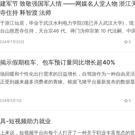
建军节 致敬强国军人情 ——网媒名人堂人物 浙江
寺住持 释智渡 法师
于浙江仙居，毕业于武汉水利电力学院(现已并入武汉大学)，现
台山慈恩寺住持，天台宗46 代、禅门沩仰宗第 10 代法嗣、中
院理事、镜心印社国际书画艺术研究中心主要创办人、中国玉观
2024年7月30日
0
顾问、武汉大学深圳研究院特聘哲学教授、郑州市逻辑学会顾问
化促进会宗教文化工作委员会主任、杭州洞艺石窟文化研究中心
揭示假期租车、包车预订量同比增长超40%
 …
场回暖和个性化出行需求的日益增长，自驾游作为一种自由灵活
正受到越来越多消费者的青睐。根据飞猪平台最新发布的数据显
过去的假期期间，租车、包车等自驾游相关服务的预订量与去年
现了令人瞩目的增长，增幅均超过了40%。这一数据不仅彰显
2024年5月7日
0
蓬勃生机，也反映了后疫情时代旅游消费的新趋势。 自驾游的
一方面，…
具-短视频助力就业
上来说，短视频平台向每个人打开了一种关于职业丰富形态的世