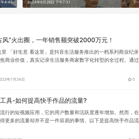
午4:49
2024年6月26日 下午7:31
下
古风”火出圈，一年销售额突破2000万元！
这里 「好生意 看这里」是抖音生活服务推出的一档系列商业纪录
焦商业价值，真实记录生活服务商家数字化转型的全过程。通过
营全景，为不同地域、不同规模的行业商家提供经营理念参考。
alk、微度假、跨省游、出境游……今年，大众对旅游的兴趣与热情得
2023年7月24日
0
量引擎城市研究院调研数据显示，67%的用户表…
工具-如何提高快手作品的流量?
流行的短视频应用，它的用户数量和活跃度逐年增加。然而，在
得更多的流量却并不是一件容易的事情。以下是提高快手作品流
： 1. 精心制作内容 快手用户更愿意观看高质量和吸引人的内容
的视频需要注意制作质量，包括剪辑、音频效果、画质、节奏等