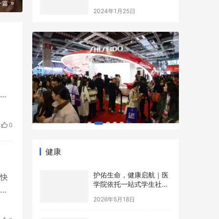
一篇
益事业大典
2024年1月25日
展
以
0
健康
护佑生命，健康启航｜医
快
学院依托一站式学生社区
量
开展5·12国际护士节沉浸
2026年5月18日
式健康科普游园会
，因
。
第一届“心语论坛”圆满举