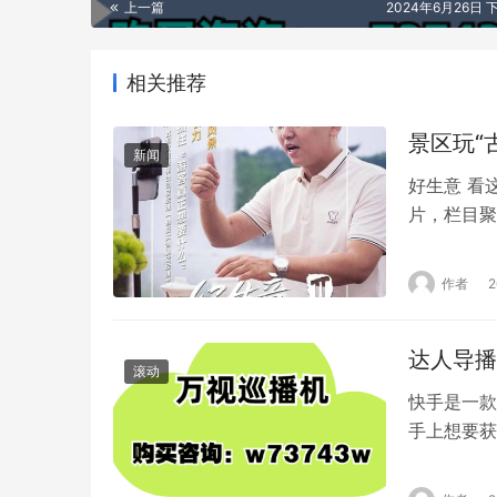
上一篇
2024年6月26日 下
相关推荐
景区玩“
新闻
好生意 看
片，栏目聚
现商家的经
Cityw
作者
重燃。据巨
达人导播
滚动
快手是一款
手上想要获
的一些方法
此用户发布