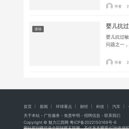
价值的视频
作者
才艺等方式
是帮助用…
婴儿抗过
滚动
婴儿抗过敏
问题之一，
婴儿抗过敏
下！ 婴儿
作者
粉过敏，主
肠胃比较刺
首页
新闻
环球看点
财经
科技
汽车
关于本站 - 广告服务 - 免责申明 - 招聘信息 -
联系我们
Copyright © 魅力江西网
粤ICP备2022150169号-6
网站所刊载信息全部转载互联网，不代表本网观点|如有侵