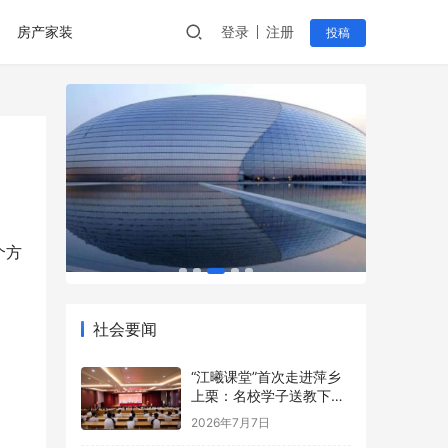
房产家装
登录
注册
投稿
个方
社会要闻
“江曦课堂”首次走进萍乡
上栗：名校学子送教下乡
点亮乡村少年暑期梦
2026年7月7日