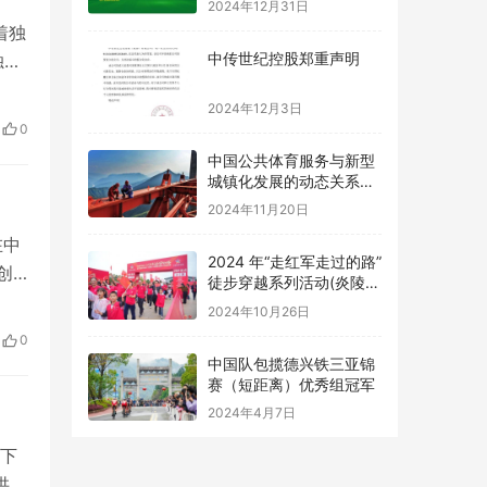
2024年12月31日
着独
中传世纪控股郑重声明
独特
绕着
2024年12月3日
尔
0
和
中国公共体育服务与新型
城镇化发展的动态关系及
优化路径研究
2024年11月20日
在中
2024 年“走红军走过的路”
创
徒步穿越系列活动(炎陵
接受
站) 举办
2024年10月26日
劳
0
内
中国队包揽德兴铁三亚锦
赛（短距离）优秀组冠军
2024年4月7日
下
供有