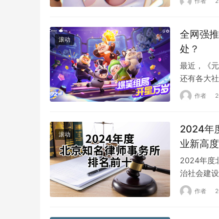
作者
觉得排面十
不想被…
全网强推
滚动
处？
最近，《元
还有各大社
之星》本身
作者
试中，玩家
竞速游戏，
2024
的操作手感
滚动
业新高度
2024年
治社会建设
重要力量，
作者
心，汇聚了
上，有这样