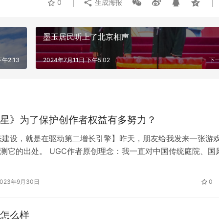
0
生成海报
墨玉居民听上了北京相声
午2:13
2024年7月11日 下午5:02
下
星》为了保护创作者权益有多努力？
态建设，就是在驱动第二增长引擎】昨天，朋友给我发来一张游
测它的出处。 UGC作者原创理念：我一直对中国传统庭院、国
，例如天井，既具备了通风、采光、安防等功能，又寓意着天地
例如飞檐，不光扩散了采光面、利于排泄雨水，又营造出了壮观
2023年9月30日
0
燕尾脊、垂花柱等古建筑元素，一一彰显出了国风设计特有的美
此，…
怎么样