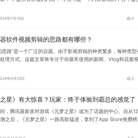
是吸引观众并增加粉丝粘性的关键。确保你的内容能够解决观众
他们的需求或带给他们乐趣。分享心得经验、实用技巧、独特观
2024年7月15日
0
乐内容等，让你的观众从你的视频中受益。 2. 保持一致性和频
器软件视频剪辑的思路都有哪些？
的思路”是一个广泛的议题。由于影视剪辑的种类繁多，每种类型
处理方式。这篇文章将专注于你最常使用的新闻、Vlog和花絮
为你提供一些影视剪辑的思路，希望能给你带来灵感。 在学习
我们通常从新闻开始，因为它的结构清晰，相对简单，即使没有
2024年4月22日
0
也能迅速掌握，创作出属于自己的新闻。与文字新闻相同，它仍
素…
之星》有大惊喜？玩家：终于体验到霸总的感觉了
间，腾讯最新派对游戏《元梦之星》成为了话题的中心。自从1
开测之后，《元梦之星》一路高歌猛进，拿到了App Store免费
为了保持自己的排名，《元梦之星》加大广告剂量，在各个平台
的身影，可谓是风头无两。 这种钞能力让喜欢《元梦之星》的