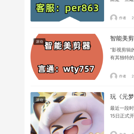
价值的内容
问题、满足
作者
或有趣的娱
在小…
智能美剪
滚动
“影视剪辑
有其独特的
三个方面，
的过程中，
作者
业背景的人
包含6个要
玩《元梦
滚动
最近一段时
15日正式
一的荣誉。
留下了自己