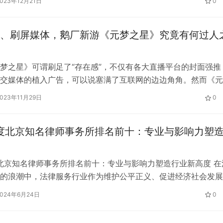
2023年12月21日
0
足，但是也让很多对《元梦之星》无感的网友倍感烦躁。毕竟谁
、刷屏媒体，鹅厂新游《元梦之星》究竟有何过人
梦之星》可谓刷足了“存在感”，不仅有各大直播平台的封面强推
交媒体的植入广告，可以说塞满了互联网的边边角角。然而《元
的游戏内容和品质与其铺天盖地的宣发攻势真的匹配吗？前几轮
2023年11月29日
0
的反响又如何呢？接下来就跟随小编一起来看看吧！ 作为一款
《元梦之星》的游戏表现似乎并不能让人满意，这主要体现在游
年度北京知名律师事务所排名前十：专业与影响力塑
、建模…
度北京知名律师事务所排名前十：专业与影响力塑造行业新高度 在
的浪潮中，法律服务行业作为维护公平正义、促进经济社会发展
正扮演着愈发关键的角色。北京，作为国家的政治、经济和文化
2024年6月24日
0
一大批国内顶尖的法律服务机构。在这片充满机遇与挑战的土地
十家律师事务所，它们用专业与热忱书写着法治社会的辉煌篇章