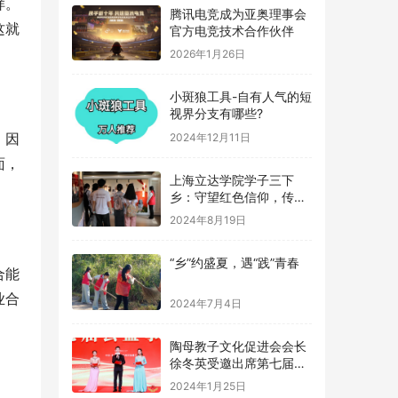
样。
腾讯电竞成为亚奥理事会
这就
官方电竞技术合作伙伴
2026年1月26日
小斑狼工具-自有人气的短
视界分支有哪些?
。因
2024年12月11日
面，
上海立达学院学子三下
乡：守望红色信仰，传承
革命记忆
2024年8月19日
“乡”约盛夏，遇“践”青春
合能
业合
2024年7月4日
陶母教子文化促进会会长
徐冬英受邀出席第七届公
益事业大典
2024年1月25日