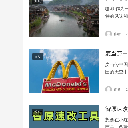
滚动
咖啡,作为
特的风味和
的风味和独
安尔咖啡的
作者
咖啡的品质
严格的采…
麦当劳中
滚动
麦当劳中国
国的天空中
立六周年。
了采访，并
作者
中国将进一
地…
智原速改
滚动
想要在小红
面是一些建