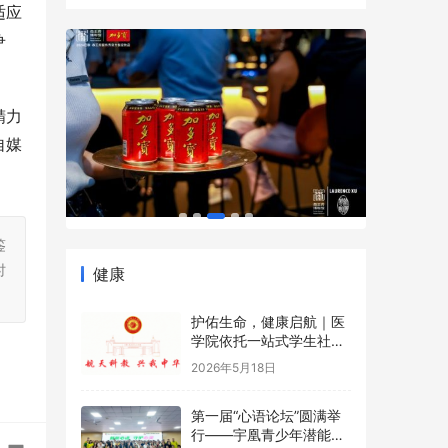
适应
争
精力
自媒
鉴
时
健康
护佑生命，健康启航｜医
学院依托一站式学生社区
开展5·12国际护士节沉浸
2026年5月18日
式健康科普游园会
第一届“心语论坛”圆满举
行——宇凰青少年潜能成