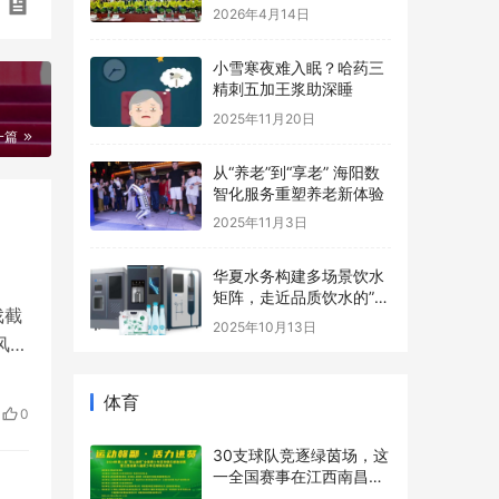
长基地协办，助力青少年
2026年4月14日
心理健康事业
小雪寒夜难入眠？哈药三
精刺五加王浆助深睡
2025年11月20日
一篇
从“养老”到“享老” 海阳数
智化服务重塑养老新体验
2025年11月3日
华夏水务构建多场景饮水
矩阵，走近品质饮水的”最
戏截
后一米“
2025年10月13日
风水
合
体育
的
0
感
30支球队竞逐绿茵场，这
一全国赛事在江西南昌进
贤县开赛