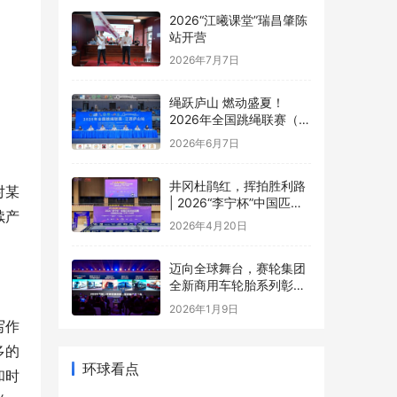
2026“江曦课堂”瑞昌肇陈
站开营
2026年7月7日
绳跃庐山 燃动盛夏！
2026年全国跳绳联赛（江
西庐山站）盛大开幕
2026年6月7日
井冈杜鹃红，挥拍胜利路
对某
| 2026“李宁杯”中国匹克
续产
球巡回赛井冈山站圆满落
2026年4月20日
幕
迈向全球舞台，赛轮集团
全新商用车轮胎系列彰显
中国品牌实力
2026年1月9日
写作
多的
环球看点
和时