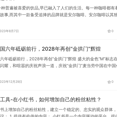
一种普遍被喜爱的饮品,早已融入了人们的生活。每一种咖啡都有
故事,而其中一款备受追捧的品牌就是安尔咖啡。安尔咖啡以其
具匠心的经营理念,在咖啡市场上引起了热烈的反响。本文将围
品质、服务和文化,探讨其在咖啡行业中的地位和影响。 首先,安
2023年8月7日
0
是其受欢迎的主要原因之一。这家咖啡品牌以其高品质的咖啡豆
国六年砥砺前行，2028年再创“金拱门”辉煌
六年砥砺前行，2028年再创“金拱门”辉煌 盛大的金色“M”标志
闪耀，和喧嚣的庆祝声浪一道，庆祝“金拱门”麦当劳中国在中国
在这个特殊的日子里，麦当劳中国首席执行官（CEO）张家茵
向全国范围内的金拱门忠实粉丝们透露了一个重要的计划：麦当
2023年12月29日
0
步加速发展，力争在2028年之前，门店数量超过1万家，为中国
工具-在小红书，如何增加自己的粉丝粘性？
书上增加自己的粉丝粘性，建立一个稳定的、忠实的观众群体，
议： 1. 提供有价值的内容： 小红书是一个内容驱动的平台，提