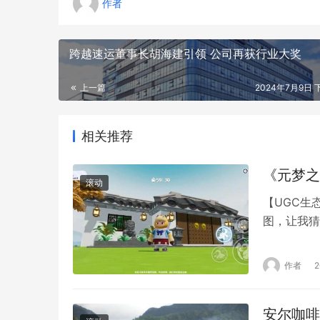
作者
跨越速运董事长胡海建引领 公司再获行业大奖
上一篇
2024年7月9日 下
相关推荐
《元梦之
滚动
【UGC生
图，让我猜
墨颇为喜爱
一的理念，
作者
气势，还有
与智慧。因
安尔咖啡