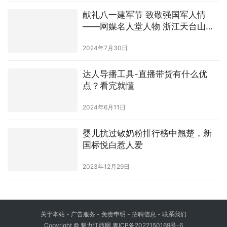
献礼八一建军节 致敬强国军人情
——网媒名人堂人物 浙江天台山慈
恩寺住持 释智渡 法师
2024年7月30日
达人导播工具-直播带货有什么优
点？看完就懂
2024年6月11日
婴儿抗过敏奶粉排行榜中翘楚，新
国标悦白惹人爱
2023年12月29日
关于本站 - 广告服务 - 免责申明 - 招聘信息 -
联系我们
Copyright © 魅力江西网
粤ICP备2022150169号-6