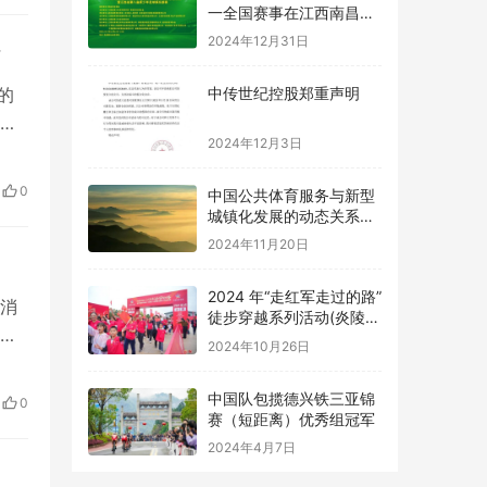
2024年12月31日
析
中传世纪控股郑重声明
的
2024年12月3日
等
学
中国公共体育服务与新型
为重
城镇化发展的动态关系及
0
优化路径研究
智的
2024年11月20日
2024 年“走红军走过的路”
徒步穿越系列活动(炎陵
站) 举办
消
2024年10月26日
景
夏水
中国队包揽德兴铁三亚锦
赛（短距离）优秀组冠军
伸至
0
2024年4月7日