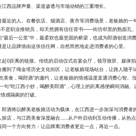
在江西品牌声量、渠道渗透与市场动销的三重增长。
者最近的人。在餐饮店、烟酒店、夜市等消费场景，老板娘的一
们不是职业推销员，却天然拥有信任背书——街坊邻里的熟面孔
“最后一公里”中，最柔软也最坚固的桥梁，也成为郎酒创造消
就是让品牌借由这张信任网，自然而然地走进消费者的心里。
立起0距离的链接。传统的启动仪式在宴会厅，领导致辞、媒体拍
台搬到了绳金塔历史文化街区，让老板娘现场站台，让路人随手
吃美食，喝郎酒”的邀约，让老板娘的情感温度直通消费心智。
、一句“吃江西小炒，喝醉美郎酒”，心理上的距离感便瞬间消融。
是情感隔阂的打破。
，郎酒将以醉美老板娘活动为载体，在江西进一步加深与消费者
人探店，与江西美食深度融合……从户外启动到互动传播，从热
着同一个方向努力：让品牌离消费者更近一点，再近一点。