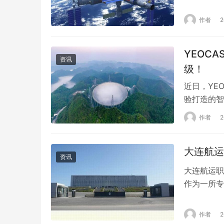
学校实际情
校的教学质
作者
区北大新世
质量和先进
YEOC
资讯
级！
近日，YE
验打造的智
多元使用场
作者
景到操作体
使用感受。
大连航运
神器——…
资讯
大连航运职
作为一所专
受关注。本
意报考该校
作者
业技术学院