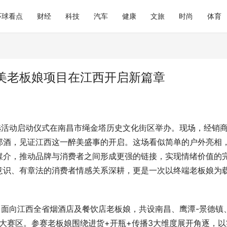
环球看点
财经
科技
汽车
健康
文旅
时尚
体育
美老板娘项目在江西开启新篇章
评选活动启动仪式在南昌市绳金塔历史文化街区举办。现场，经销
郎酒，见证江西这一醉美盛事的开启。这场看似简单的户外亮相
媒介，推动品牌与消费者之间形成更强的链接，实现情绪价值的
意识、有章法的消费者情感关系深耕，更是一次以终端老板娘为
动，面向江西全省烟酒店及餐饮店老板娘，共设南昌、鹰潭-景德镇
8大赛区。参赛老板娘围绕进货+开瓶+传播3大维度展开角逐，以