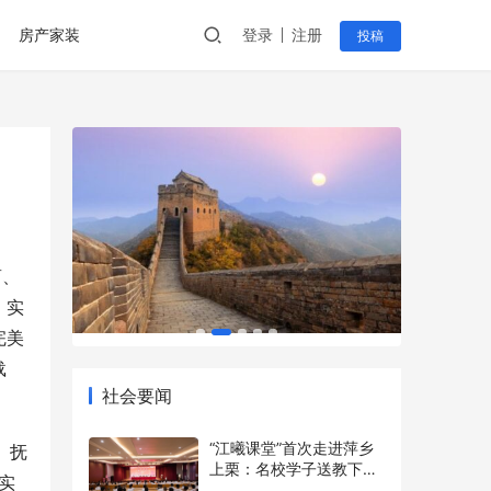
房产家装
登录
注册
投稿
商、
，实
完美
社会要闻
载
“江曦课堂”首次走进萍乡
上栗：名校学子送教下乡
、抚
点亮乡村少年暑期梦
2026年7月7日
实