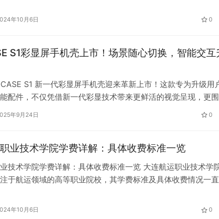
况整理的梅州私立高中学校排名及收费情况，排名依据主要包括
量、师资力量、硬件设施以及学生的综合素质发展等方面。 1. 
2024年10月6日
0
纪实验学校排名依据：梅江区北大新世纪实验学校以其卓越的教
的教…
ASE S1彩显屏手机壳上市！场景随心切换，智能交互
OCASE S1 新一代彩显屏手机壳迎来革新上市！这款专为升级用
能配件，不仅凭借新一代彩显技术带来更鲜活的视觉呈现，更围
景解锁实用价值，同时在智能交互层面实现再度升级，从视觉、
2025年9月24日
0
验，全方位重塑智能手机壳的功能边界，为消费者带来耳目一新
 当彩显屏手机壳进入社交互动场景，这款手机壳可以瞬间变成
职业技术学院学费详解：具体收费标准一览
业技术学院学费详解：具体收费标准一览 大连航运职业技术学
注于航运领域的高等职业院校，其学费标准及具体收费情况一直
文将全面、详细地介绍大连航运职业技术学院的学费情况，帮助
的考生及家长更好地了解相关费用信息。 学费标准概览大连航
2024年10月6日
0
的学费标准因专业而异，整体来说，学费范围在9800元至1580