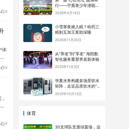
学
长基地协办，助力青少年
2026年4月14日
心理健康事业
梅江
0
学
小雪寒夜难入眠？哈药三
精刺五加王浆助深睡
升
2025年11月20日
从“养老”到“享老” 海阳数
户体
智化服务重塑养老新体验
绕
2025年11月3日
场
0
华夏水务构建多场景饮水
的
矩阵，走近品质饮水的”最
氛围
后一米“
2025年10月13日
院，
体育
备
有
30支球队竞逐绿茵场，这
运职
一全国赛事在江西南昌进
0
0元
贤县开赛