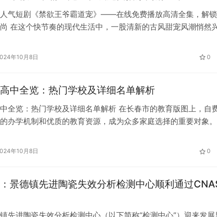
人气短剧《禁欲王爷霸道宠》——在线免费播放高清全集，解锁
尚 在这个快节奏的现代生活中，一股清新的古风甜宠风潮悄然
《禁欲王爷霸道宠》作为一部集颜值、剧情、情感于一身的人气
以来便迅速俘获了众多观众的心。如今，这部令人欲罢不能的佳
2024年10月8日
0
在线免费播放高清全集模式，让每一位古风爱好者都能轻松追剧
越时空的甜…
高中全览：热门学校及详细名单解析
中全览：热门学校及详细名单解析 在长春市的教育版图上，自
的办学机制和优质的教育资源，成为众多家庭选择的重要对象。
细介绍长春市的热门自费高中，包括学校概况、特色班型、师资
就等方面，帮助您全面了解这些学校，为您的教育选择提供有力
2024年10月8日
0
东北师范大学附属中学青华校区 学校概况：成立于2006年的东
中…
：景德镇先进陶瓷失效分析检测中心顺利通过CNA
镇先进陶瓷失效分析检测中心（以下简称“检测中心”）迎来发展