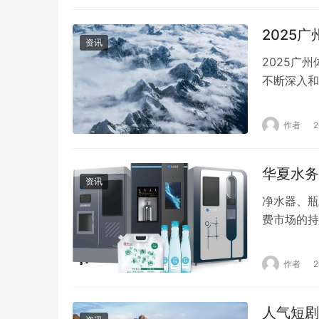
之间。具…
2025
资讯
2025广
不断深入和
学府，其学
生及家长而
作者
要。本文将
选择。 …
华夏水务
资讯
净水器、瓶
费市场的持
服务转型。
务品牌负责
作者
办公、出行
人气短剧