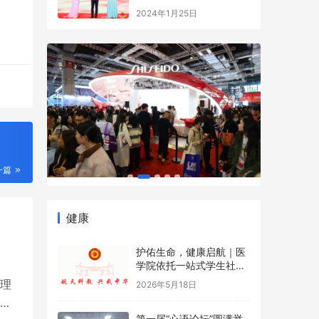
一篇
健康
护佑生命，健康启航｜医
学院依托一站式学生社区
开展5·12国际护士节沉浸
2026年5月18日
式健康科普游园会
理
第一届“心语论坛”圆满举
和
行——宇凰青少年潜能成