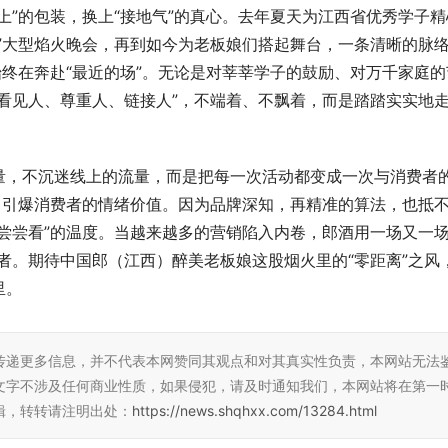
上”的包装，换上“接地气”的真心。去年夏天为江西省优秀学子精
”大型焰火晚会，再到如今为老板娘们搭起舞台，一条清晰的脉
始终在奔赴“最近的场”。无论是对莘莘学子的鼓励、对万千家庭的
看见人、尊重人、链接人”，不端着、不飘着，而是踏踏实实地
量，不沉迷线上的流量，而是把每一次活动都变成一次与消费者
，引爆消费者的情绪价值。因为品牌深知，再精准的算法，也抵
尝尝看”的温度。当越来越多的营销陷入内卷，郎酒用一场又一场
者。期待中国郎（江西）醉美老板娘这股烟火里的“零距离”之风
里。
传递更多信息，并不代表本网赞同其观点和对其真实性负责，本网站无法
文字不涉及任何商业性质，如果侵犯，请及时通知我们，本网站将在第一
辑，转转请注明出处：
https://news.shqhxx.com/13284.html