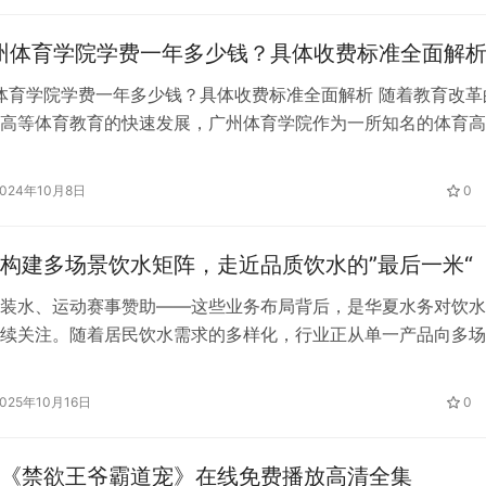
广州体育学院学费一年多少钱？具体收费标准全面解
州体育学院学费一年多少钱？具体收费标准全面解析 随着教育改革
高等体育教育的快速发展，广州体育学院作为一所知名的体育高
费标准一直备受关注。对于即将步入或考虑报考广州体育学院的
言，了解2025年的学费一年多少钱以及具体的收费标准显得尤
2024年10月8日
0
为您全面解析广州体育学院2025年的学费情况，帮助您做出明
构建多场景饮水矩阵，走近品质饮水的”最后一米“
装水、运动赛事赞助——这些业务布局背后，是华夏水务对饮水
续关注。随着居民饮水需求的多样化，行业正从单一产品向多场
 根据相关调研显示，当前居民饮用水消费呈现多样化特征。华
人表示：”我们关注饮水服务的便利性，现代人的饮水场景已延
2025年10月16日
0
、运动等多种生活场景。” 基于这一认识，华夏水务推…
《禁欲王爷霸道宠》在线免费播放高清全集