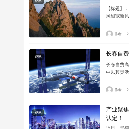
资讯
【标题】：
风甜宠新风
起，其中，
剧，自上线
作者
已全面开启
感受那份跨
长春自费
资讯
长春自费高
中以其灵活
文将为您详
量、教学成
作者
持。 一、
范大学附属
产业聚焦
资讯
认定！
近日，景德