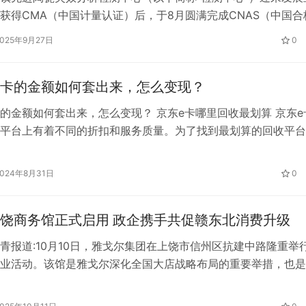
获得CMA（中国计量认证）后，于8月圆满完成CNAS（中国合
可委员会）现场评审，并于9月25日正式收到CNAS认可决定书
2025年9月27日
0
已同时具备CMA（中国计量认证）和CNAS（中国合格评定国
认可的双重资质！这标志着检测中心在力学性能、热学分析、微
卡的金额如何套出来，怎么变现？
的金额如何套出来，怎么变现？ 京东e卡哪里回收最划算 京东e
平台上有着不同的折扣和服务质量。为了找到最划算的回收平台
率、服务速度、用户体验和平台安全性等多个角度进行考虑。选
e卡回收平台是一个涉及多方面考量的决策。用户应根据自己的
2024年8月31日
0
扣率的要求、交易的速度需求，以及对平台安全性的关注程度来
于追…
饶商务馆正式启用 政企携手共促赣东北消费升级
青报道:10月10日，雅戈尔集团在上饶市信州区抗建中路隆重举
业活动。该馆是雅戈尔深化全国大店战略布局的重要举措，也是
端商业品牌、优化消费供给的标志性项目。上饶市政府相关部门
代表及各界嘉宾百余人出席活动。 据了解，雅戈尔上饶商务馆