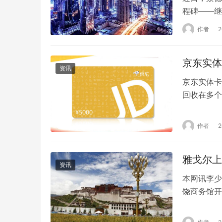
程碑——继
评定国家认
作者
检测中心现
可委员会）
京东实体
表征…
资讯
京东实体卡
回收在多个
需要从折扣
合适的京东
作者
需求如对折
出选择。对
雅戈尔上
资讯
本网讯李少
饶商务馆开
饶市引进高
责人、企业