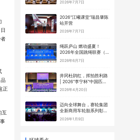
2026“江曦课堂”瑞昌肇陈
站开营
句
2026年7月7日
、日
绳跃庐山 燃动盛夏！
费者
2026年全国跳绳联赛（江
西庐山站）盛大开幕
2026年6月7日
井冈杜鹃红，挥拍胜利路
试
| 2026“李宁杯”中国匹克
球巡回赛井冈山站圆满落
当品
2026年4月20日
幕
这正
迈向全球舞台，赛轮集团
全新商用车轮胎系列彰显
中国品牌实力
2026年1月9日
的互
点事
环球看点