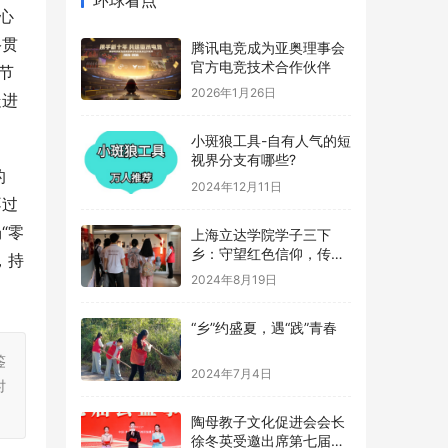
心
腾讯电竞成为亚奥理事会
官方电竞技术合作伙伴
络贯
2026年1月26日
节
走进
小斑狼工具-自有人气的短
视界分支有哪些?
2024年12月11日
的
上海立达学院学子三下
不过
乡：守望红色信仰，传承
“零
革命记忆
2024年8月19日
，持
“乡”约盛夏，遇“践”青春
2024年7月4日
鉴
时
陶母教子文化促进会会长
徐冬英受邀出席第七届公
益事业大典
2024年1月25日