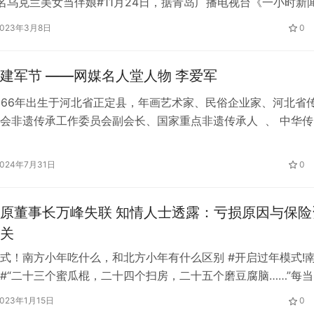
名乌克兰美女当伴娘#11月24日，据青岛广播电视台《一小时新
11月23日，在河北邯郸，一位新娘结婚，请了8位乌克兰美女做
2023年3月8日
0
的“外援”伴娘团让大家大吃一惊。 画面中，八位乌克兰美女都
高挑白皙，十分惹眼。据新娘的朋友姜女士介绍，新娘家是做外
献礼八一建军节 ——网媒名人堂人物 李爱军
966年出生于河北省正定县，年画艺术家、民俗企业家、河北省
会非遗传承工作委员会副会长、国家重点非遗传承人 、 中华传
人 。多年来从事年画的传承工作，深受社会各界好评。 社会职
会理事 正定县民俗学会理事 荣膺正定县民间艺术家协会 正定县
2024年7月31日
0
苑创始人 河北省民俗文化协会民俗企业家 中国传统文化促进会
原董事长万峰失联 知情人士透露：亏损原因与保险
关
式！南方小年吃什么，和北方小年有什么区别 #开启过年模式!
#“二十三个蜜瓜棍，二十四个扫房，二十五个磨豆腐脑……”每当
年歌谣”，就意味着传统的“小年”到了，人们开始制作蜜瓜，祭灶
2023年1月15日
0
，准备新年的各种食物…虽然南北方的小年日期不同，但今年恰