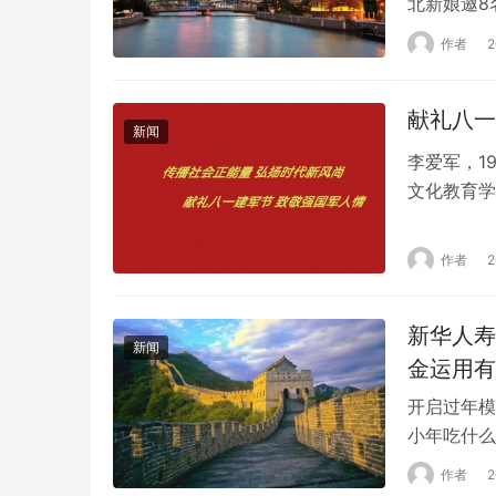
北新娘邀8
视频报道，
作者
娘。婚礼上
红色长裙，
新闻
李爱军，1
文化教育学
礼规学传承
武强年画协
作者
宝轩书画艺
新华人寿
新闻
金运用有
开启过年模
小年吃什么
起这首“新
作者
着打扫房屋