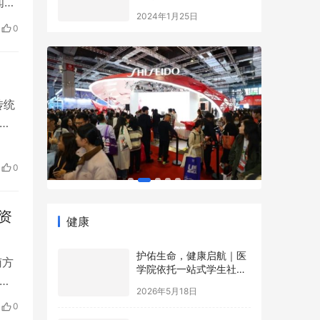
闻》
益事业大典
2024年1月25日
伴
0
穿着
…
传统
统
务
德
0
理…
资
健康
护佑生命，健康启航｜医
南方
学院依托一站式学生社区
唱
开展5·12国际护士节沉浸
2026年5月18日
式健康科普游园会
，忙
0
逢
第一届“心语论坛”圆满举