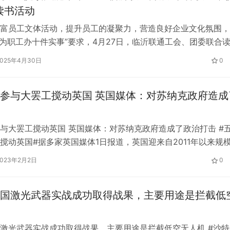
读书活动
富员工文体活动，提升员工的凝聚力，营造良好企业文化氛围，
年“为职工办十件实事”要求，4月27日，临沂联通工会、团委联合
展“书香联通悦读同行”读书活动，活动通过好书分享、读书倡议
2025年4月30日
0
全体员工以阅读赋能成长，以书香涵养企业，共吸引30余名员
年参与活动。 活动伊始，临沂联通读书写作协会会长苏相瑞在
参与大罢工搅动英国 英国媒体：对苏纳克政府造成
与大罢工搅动英国 英国媒体：对苏纳克政府造成了政治打击 #
搅动英国#据多家英国媒体1日报道，英国迎来自2011年以来规
，预计将有来自7个工会的50万人参与，其中包括英格兰和威尔
2023年2月2日
0
车司机，以及来自124个政府部门和机构的超过10万名公务员。
讯报》将其描述为“事实上的总罢工”。唐宁街10号警告称，1日
国激光武器实战成功取得战果，主要用途是拦截低
激光武器实战成功取得战果，主要用途是拦截低空无人机 #沙特