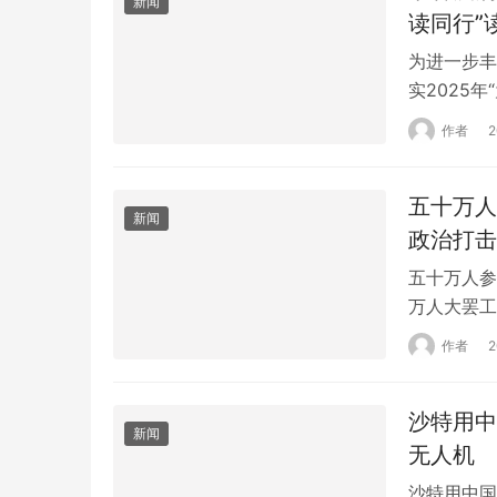
新闻
读同行”
为进一步丰
实2025
协会组织开
作者
形式，号召
表和团员青
五十万人
致辞中…
新闻
政治打击
五十万人参
万人大罢工
大的罢工日
作者
的教师和火
国《每日电
沙特用中
新闻
无人机
沙特用中国