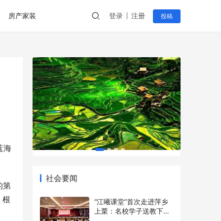
房产家装
登录
注册
投稿
蓝海
社会要闻
的第
。根
“江曦课堂”首次走进萍乡
上栗：名校学子送教下乡
点亮乡村少年暑期梦