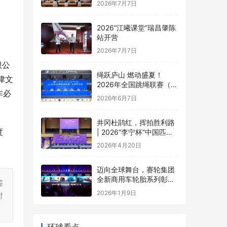
2026年7月7日
2026“江曦课堂”瑞昌肇陈
站开营
2026年7月7日
限公
绳跃庐山 燃动盛夏！
律文
2026年全国跳绳联赛（江
作必
西庐山站）盛大开幕
2026年6月7日
井冈杜鹃红，挥拍胜利路
度
| 2026“李宁杯”中国匹克
球巡回赛井冈山站圆满落
2026年4月20日
幕
迈向全球舞台，赛轮集团
全新商用车轮胎系列彰显
鉴
中国品牌实力
2026年1月9日
时
环球看点