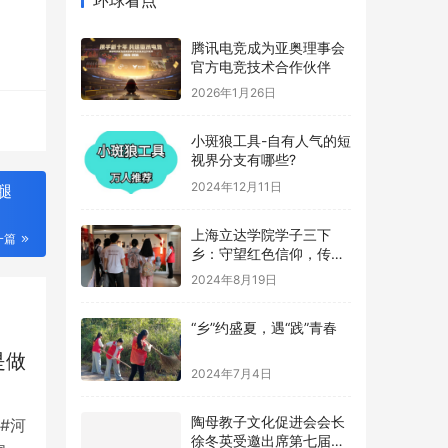
腾讯电竞成为亚奥理事会
官方电竞技术合作伙伴
2026年1月26日
小斑狼工具-自有人气的短
视界分支有哪些?
2024年12月11日
腿
上海立达学院学子三下
一篇
乡：守望红色信仰，传承
革命记忆
2024年8月19日
“乡”约盛夏，遇“践”青春
是做
2024年7月4日
陶母教子文化促进会会长
#河
徐冬英受邀出席第七届公