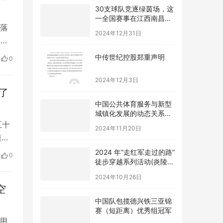
30支球队竞逐绿茵场，这
一全国赛事在江西南昌进
贤县开赛
2024年12月31日
落
读书
中传世纪控股郑重声明
等
0
工代
2024年12月3日
开幕
了
中国公共体育服务与新型
城镇化发展的动态关系及
优化路径研究
2024年11月20日
五十
模最
2024 年“走红军走过的路”
士
徒步穿越系列活动(炎陵
0
 英
站) 举办
2024年10月26日
…
空
中国队包揽德兴铁三亚锦
赛（短距离）优秀组冠军
2024年4月7日
用