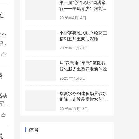
行——宇凰青少年潜能成
长基地协办，助力青少年
2026年4月14日
帷
心理健康事业
小雪寒夜难入眠？哈药三
精刺五加王浆助深睡
国全
福
2025年11月20日
局、
1
从“养老”到“享老” 海阳数
平
智化服务重塑养老新体验
年6
2025年11月3日
务
华夏水务构建多场景饮水
矩阵，走近品质饮水的”最
活动
后一米“
军
2025年10月13日
句
1
西路
体育
悦