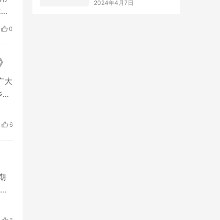
2年
装备
0
是
》
广大
乡会
当
悠
6
欢
期
护
过
时