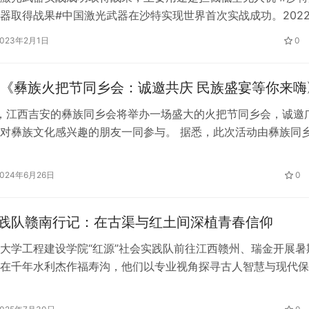
器取得战果#中国激光武器在沙特实现世界首次实战成功。202
特阿拉伯公开表示，其国防部从中国购买的“沉默猎人”激光拦截
2023年2月1日
0
战成功，成为世界上第一种激光武器。这种激光武器的主要用途
人机。
《彝族火把节同乡会：诚邀共庆 民族盛宴等你来嗨
3 日，江西吉安的彝族同乡会将举办一场盛大的火把节同乡会，诚邀
对彝族文化感兴趣的朋友一同参与。 据悉，此次活动由彝族同
传承和弘扬彝族优秀传统文化，增进同乡之间的情感交流。活动
彩纷呈的文艺表演，包括传统的点火仪式、激情澎湃的达体舞、
2024年6月26日
0
曲演唱等。此外，现场还将提供美味可口的彝族美食，让大家在
…
实践队赣南行记：在古渠与红土间深植青春信仰
大学工程建设学院“红源”社会实践队前往江西赣州、瑞金开展暑
在千年水利杰作福寿沟，他们以专业视角探寻古人智慧与现代保
色故都瑞金，他们沉浸式感悟“共和国摇篮”的艰辛与荣光，并通
、服务福利院等多元实践，深刻理解专业报国与红色基因传承的