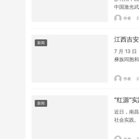
中国激光武
3月初，沙
作者
取得首次实
拦截低空无
江西吉安
新闻
7 月 1
彝族同胞和
主办，旨在
天，将有精
作者
扬动听的歌
乐的氛围中
“红源”
新闻
近日，南昌
社会实践。
之道；在红
走进博物馆