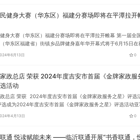
周末，北方和南方一起迎来了新的一年！ 小年祭灶节 腊…
民健身大赛（华东区）福建分赛场即将在平潭拉开
健身大赛（华东区）福建分赛场即将在平潭拉开帷幕 第一届全
（华东区福建省）街镇乡品牌健身嘉年华开幕式将于6月15日在
合实验区全民健身中心篮球馆举行。 本次活动是由国家体育总
2024年6月13日
0
育总会主办，华东区由福建省体育局、福建省体育总会承办，由
产业发展有限公司负责本次整体赛事活动执行。活动将于2024
家政总店 荣获 2024年度吉安市首届《金牌家政服
选活动
政总店 荣获 2024年度吉安市首届《金牌家政服务之星》评选
评选成为2024年度吉安市首届《金牌家政服务之星》评选活动亚
，承蒙您的厚爱，我们倍感珍惜，再好的广告语都不及顾客的一
2024年4月13日
0
市心苑母婴家政有限公司成立于2020年4月，位于吉安市韶山
内;是一家集技能培训、就业推荐和家政服务于- -体的综合性…
联通 悦读赋能未来 ——临沂联通开展“书香联通，