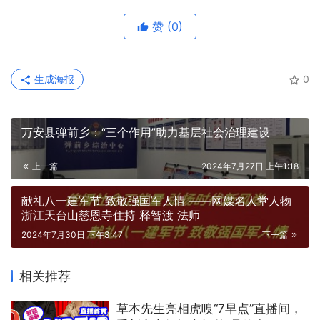
赞
(0)
生成海报
0
万安县弹前乡：“三个作用”助力基层社会治理建设
上一篇
2024年7月27日 上午1:18
献礼八一建军节 致敬强国军人情 ——网媒名人堂人物
浙江天台山慈恩寺住持 释智渡 法师
2024年7月30日 下午3:47
下一篇
相关推荐
草本先生亮相虎嗅“7早点”直播间，